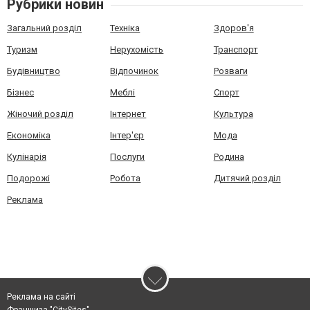
Рубрики новин
Загальний розділ
Техніка
Здоров'я
Туризм
Нерухомість
Транспорт
Будівництво
Відпочинок
Розваги
Бізнес
Меблі
Спорт
Жіночий розділ
Інтернет
Культура
Економіка
Інтер'єр
Мода
Кулінарія
Послуги
Родина
Подорожі
Робота
Дитячий розділ
Реклама
Реклама на сайті