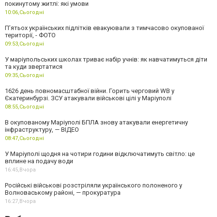
покинутому житлі: які умови
10:06,
Сьогодні
П’ятьох українських підлітків евакуювали з тимчасово окупованої
території, - ФОТО
09:53,
Сьогодні
У маріупольських школах триває набір учнів: як навчатимуться діти
та куди звертатися
09:35,
Сьогодні
1626 день повномасштабної війни. Горить черговий WB у
Єкатеринбурзі. ЗСУ атакували військові цілі у Маріуполі
08:55,
Сьогодні
В окупованому Маріуполі БПЛА знову атакували енергетичну
інфраструктуру, — ВІДЕО
08:47,
Сьогодні
У Маріуполі щодня на чотири години відключатимуть світло: це
вплине на подачу води
16:45,
Вчора
Російські військові розстріляли українського полоненого у
Волноваському районі, — прокуратура
16:27,
Вчора