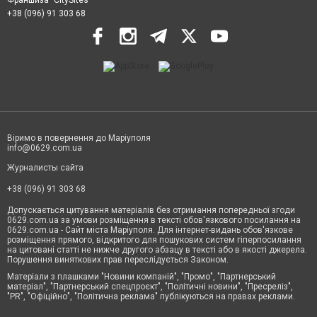
Франшиза "CitySites"
+38 (096) 91 303 68
Віримо в повернення до Маріуполя
info@0629.com.ua
Журналисты сайта
+38 (096) 91 303 68
Допускається цитування матеріалів без отримання попередньої згоди
0629.com.ua за умови розміщення в тексті обов'язкового посилання на
0629.com.ua - Сайт міста Маріуполя. Для інтернет-видань обов'язкове
розміщення прямого, відкритого для пошукових систем гіперпосилання
на цитовані статті не нижче другого абзацу в тексті або в якості джерела.
Порушення виняткових прав переслідується Законом.
Матеріали з плашками "Новини компаній", "Промо", "Партнерський
матеріал", "Партнерський спецпроєкт", "Політичні новини", "Пресреліз",
"PR", "Офіційно", "Політична реклама" публікуються на правах реклами.