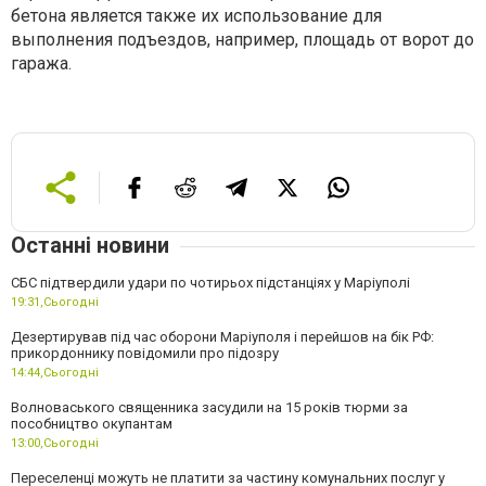
бетона является также их использование для
выполнения подъездов, например, площадь от ворот до
гаража.
Останні новини
СБС підтвердили удари по чотирьох підстанціях у Маріуполі
19:31,
Сьогодні
Дезертирував під час оборони Маріуполя і перейшов на бік РФ:
прикордоннику повідомили про підозру
14:44,
Сьогодні
Волноваського священника засудили на 15 років тюрми за
пособництво окупантам
13:00,
Сьогодні
Переселенці можуть не платити за частину комунальних послуг у