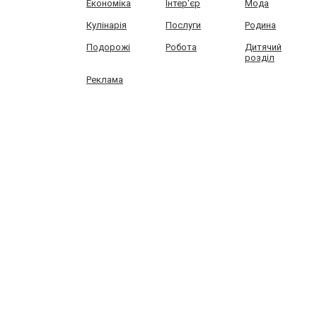
Економіка
Інтер'єр
Мода
Кулінарія
Послуги
Родина
Подорожі
Робота
Дитячий
розділ
Реклама