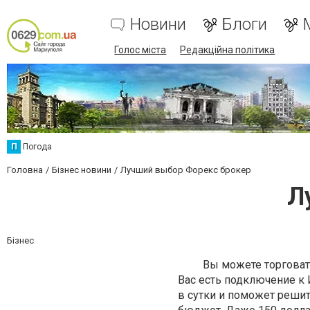
Новини
Блоги
Голос міста
Редакційна політика
П
Погода
Головна
Бізнес новини
Лучший выбор Форекс брокер
Л
Бізнес
Вы можете торговать на
Вас есть подключение к
в сутки и поможет реши