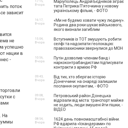
 с
17:15,
Маріуполець Андрій Бєдняков зіграє
Вчора
чить поток
тата Петрика П’яточкина у новому
українському фільмі, - ФОТО
все зависит
16:17,
«Ми не будемо ховати чужу людину».
Вчора
Родина два роки шукає військового,
якого визнали загиблим
вится
15:04,
Вступників із ТОТ змушують робити
тема не
Вчора
селфі та надсилати геолокацію:
ма успешно
правозахисники звернулися до МОН
лют нации в
10:56,
Путін дозволив членам банд і
нес -
Вчора
наркоконтрабандистам підписувати
контракти з армією РФ
09:43,
Від тих, хто зберігає історію
Вчора
Донеччини: на снаряді залишили
послання окупантам, - ФОТО
 торговли
09:08,
Петровський район Донецька
сутки с
Вчора
відрізали від міста: транспорт майже
гами
не ходить, люди змушені йти пішки, -
ВІДЕО
. На
08:54,
1624 день повномасштабної війни.
 суммы
Вчора
РФ вдарила «Іскандерами» по