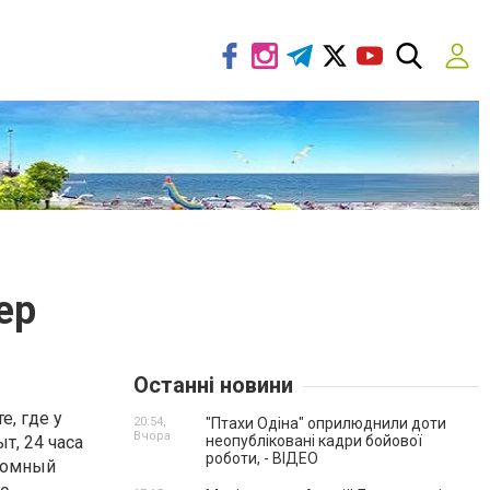
ер
Останні новини
, где у
20:54,
"Птахи Одіна" оприлюднили доти
Вчора
т, 24 часа
неопубліковані кадри бойової
роботи, - ВІДЕО
громный