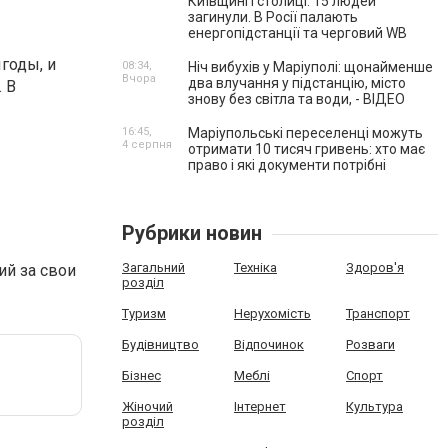
Київщині і столиці. 15 людей
загинули. В Росії палають
енергопідстанції та черговий WB
годы, и
08:34,
Ніч вибухів у Маріуполі: щонайменше
Вчора
два влучання у підстанцію, місто
 В
знову без світла та води, - ВІДЕО
16:45,
Маріупольські переселенці можуть
4 серпня
отримати 10 тисяч гривень: хто має
право і які документи потрібні
Рубрики новин
Загальний
Техніка
Здоров'я
ий за свои
розділ
Туризм
Нерухомість
Транспорт
Будівництво
Відпочинок
Розваги
Бізнес
Меблі
Спорт
Жіночий
Інтернет
Культура
розділ