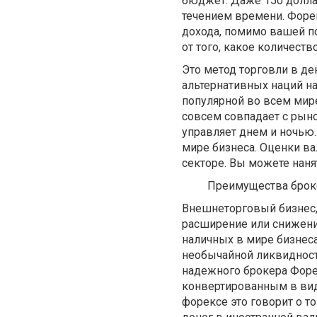
бюджет. Даже 150 доллар
течением времени. Форек
дохода, помимо вашей по
от того, какое количест
Это метод торговли в д
альтернативных наций н
популярной во всем мире
совсем совпадает с рын
управляет днем и ночью.
мире бизнеса. Оценки ва
секторе. Вы можете наня
Преимущества брокер
Внешнеторговый бизнес,
расширение или снижение
наличных в мире бизнеса.
необычайной ликвидност
надежного брокера Форек
конвертированным в вид
форексе это говорит о 