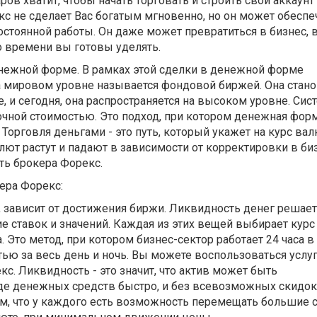
ов хватит, чтобы начать торговать и строить свой аккаунт
с не сделает Вас богатым мгновенно, но он может обеспе
стоянной работы. Он даже может превратиться в бизнес, 
во времени вы готовы уделять.
енежной форме. В рамках этой сделки в денежной форме
а мировом уровне называется фондовой биржей. Она стано
, и сегодня, она распространяется на высоком уровне. Сис
очной стоимостью. Это подход, при котором денежная фор
 Торговля деньгами - это путь, который укажет на курс ва
лют растут и падают в зависимости от корректировки в биз
ть брокера Форекс.
а Форекс:
 зависит от достижения биржи. Ликвидность денег решает
 ставок и значений. Каждая из этих вещей выбирает курс
 Это метод, при котором бизнес-сектор работает 24 часа в 
ью за весь день и ночь. Вы можете воспользоваться услу
с. Ликвидность - это значит, что актив может быть
е денежных средств быстро, и без всевозможных скидок
том, что у каждого есть возможность перемещать большие