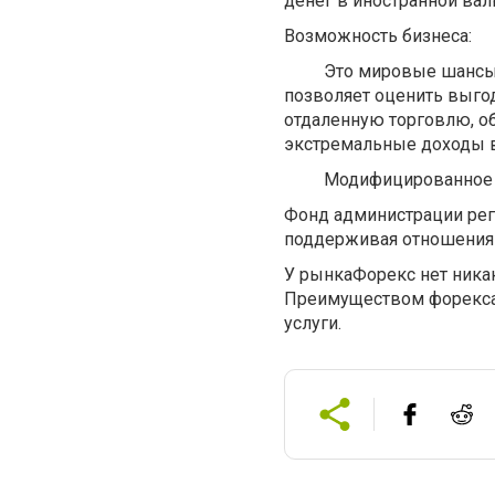
денег в иностранной ва
Возможность бизнеса:
Это мировые шансы, ес
позволяет оценить выго
отдаленную торговлю, о
экстремальные доходы в
Модифицированное П
Фонд администрации рег
поддерживая отношения 
У рынкаФорекс нет никак
Преимуществом форекса 
услуги.