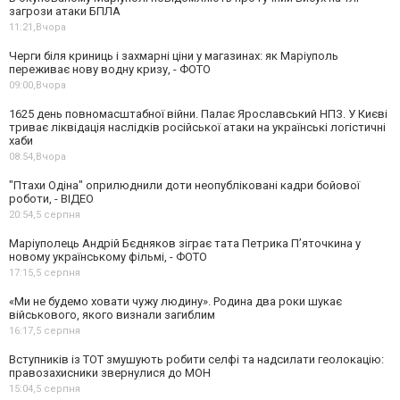
загрози атаки БПЛА
11:21,
Вчора
Черги біля криниць і захмарні ціни у магазинах: як Маріуполь
переживає нову водну кризу, - ФОТО
09:00,
Вчора
1625 день повномасштабної війни. Палає Ярославський НПЗ. У Києві
триває ліквідація наслідків російської атаки на українські логістичні
хаби
08:54,
Вчора
"Птахи Одіна" оприлюднили доти неопубліковані кадри бойової
роботи, - ВІДЕО
20:54,
5 серпня
Маріуполець Андрій Бєдняков зіграє тата Петрика П’яточкина у
новому українському фільмі, - ФОТО
17:15,
5 серпня
«Ми не будемо ховати чужу людину». Родина два роки шукає
військового, якого визнали загиблим
16:17,
5 серпня
Вступників із ТОТ змушують робити селфі та надсилати геолокацію:
правозахисники звернулися до МОН
15:04,
5 серпня