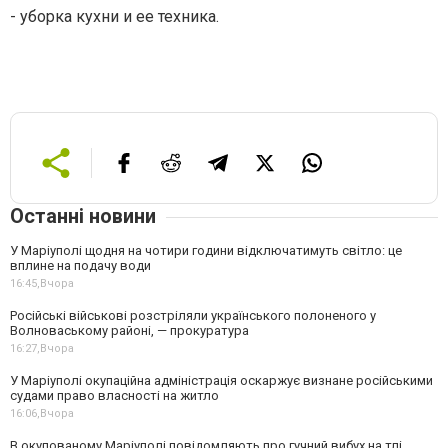
- уборка кухни и ее техника.
Останні новини
У Маріуполі щодня на чотири години відключатимуть світло: це
вплине на подачу води
16:45,
Вчора
Російські військові розстріляли українського полоненого у
Волноваському районі, — прокуратура
16:27,
Вчора
У Маріуполі окупаційна адміністрація оскаржує визнане російськими
судами право власності на житло
16:06,
Вчора
В окупованому Маріуполі повідомляють про гучний вибух на тлі