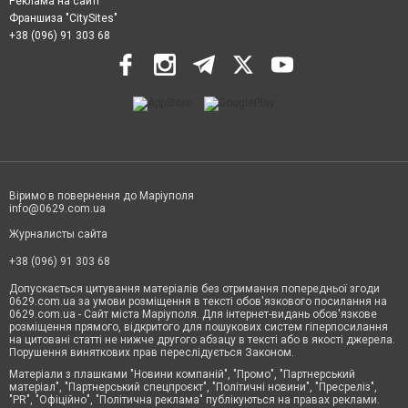
Реклама на сайті
Франшиза "CitySites"
+38 (096) 91 303 68
Віримо в повернення до Маріуполя
info@0629.com.ua
Журналисты сайта
+38 (096) 91 303 68
Допускається цитування матеріалів без отримання попередньої згоди
0629.com.ua за умови розміщення в тексті обов'язкового посилання на
0629.com.ua - Сайт міста Маріуполя. Для інтернет-видань обов'язкове
розміщення прямого, відкритого для пошукових систем гіперпосилання
на цитовані статті не нижче другого абзацу в тексті або в якості джерела.
Порушення виняткових прав переслідується Законом.
Матеріали з плашками "Новини компаній", "Промо", "Партнерський
матеріал", "Партнерський спецпроєкт", "Політичні новини", "Пресреліз",
"PR", "Офіційно", "Політична реклама" публікуються на правах реклами.