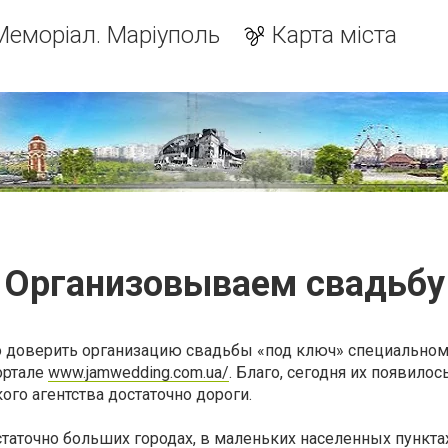
Меморіал. Маріуполь
Карта міста
Организовываем свадьбу
о доверить организацию свадьбы «под ключ» специально
портале
www.jamwedding.com.ua/
. Благо, сегодня их появилос
ого агентства достаточно дороги.
статочно больших городах, в маленьких населенных пункта