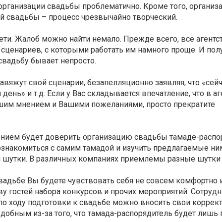
организации свадьбы проблематично. Кроме того, организ
 свадьбы – процесс чрезвычайно творческий.
ти. Жалоб можно найти немало. Прежде всего, все агент
сценариев, с которыми работать им намного проще. И полу
вадьбу бывает непросто.
авяжут свой сценарии, безапелляционно заявляя, что «сейч
день» и т.д. Если у Вас складывается впечатление, что в аг
шим мнением и Вашими пожеланиями, просто прекратите
ием будет доверить организацию свадьбы тамаде-распо
ознакомиться с самим тамадой и изучить предлагаемые ни
и шутки. В различных компаниях приемлемы разные шутки и
вадьбе Вы будете чувствовать себя не совсем комфортно и
у гостей набора конкурсов и прочих мероприятий. Сотрудн
 по ходу подготовки к свадьбе можно вносить свои коррек
добным из-за того, что тамада-распорядитель будет лишь