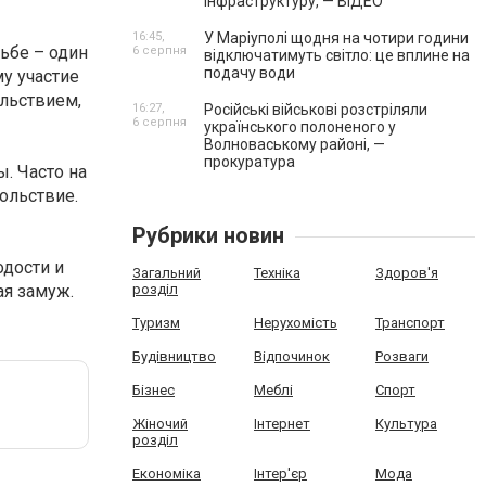
інфраструктуру, — ВІДЕО
16:45,
У Маріуполі щодня на чотири години
дьбе – один
6 серпня
відключатимуть світло: це вплине на
подачу води
у участие
ольствием,
16:27,
Російські військові розстріляли
6 серпня
українського полоненого у
Волноваському районі, —
прокуратура
. Часто на
ольствие.
Рубрики новин
одости и
Загальний
Техніка
Здоров'я
ая замуж.
розділ
Туризм
Нерухомість
Транспорт
Будівництво
Відпочинок
Розваги
Бізнес
Меблі
Спорт
Жіночий
Інтернет
Культура
розділ
Економіка
Інтер'єр
Мода