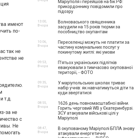
Вчора
Маріуполя і перейшов на бік РФ:
ация
прикордоннику повідомили про
підозру
13:00,
Волноваського священника
ства имеют
Вчора
засудили на 15 років тюрми за
чить по-
пособництво окупантам
10:06,
Переселенці можуть не платити за
Вчора
частину комунальних послуг у
ас так не
покинутому житлі: які умови
ентстве не
09:53,
П’ятьох українських підлітків
Вчора
евакуювали з тимчасово окупованої
території, - ФОТО
09:35,
У маріупольських школах триває
рядителю.
Вчора
набір учнів: як навчатимуться діти та
м
куди звертатися
 т.д.
08:55,
1626 день повномасштабної війни.
Вчора
Горить черговий WB у Єкатеринбурзі.
з-за не
ЗСУ атакували військові цілі у
Маріуполі
ичество с
тивы. Не
08:47,
В окупованому Маріуполі БПЛА знову
 помогать
Вчора
атакували енергетичну