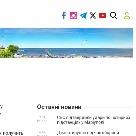
Останні новини
му
ь
19:31,
СБС підтвердили удари по чотирьох
Вчора
підстанціях у Маріуполі
х получить
14:44,
Дезертирував під час оборони