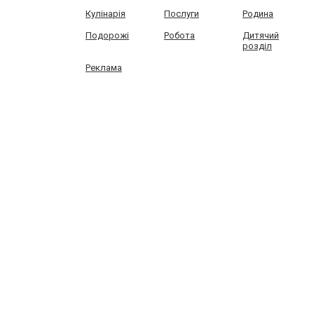
Кулінарія
Послуги
Родина
Подорожі
Робота
Дитячий
розділ
Реклама