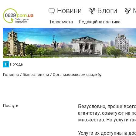
Новини
Блоги
Голос міста
Редакційна політика
П
Погода
Головна
Бізнес новини
Организовываем свадьбу
Послуги
Безусловно, проще всег
агентству, советуют на 
множество. Но услуги так
Услуги их доступны в до