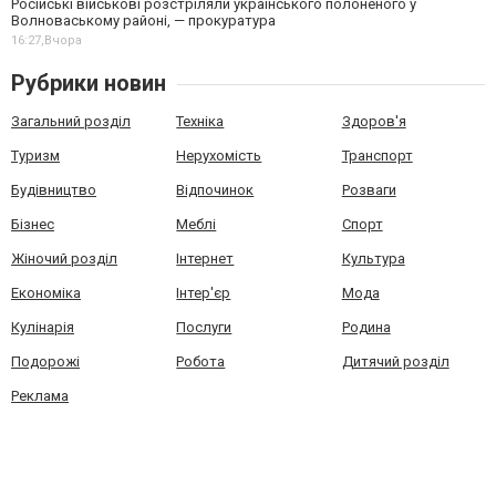
Російські військові розстріляли українського полоненого у
Волноваському районі, — прокуратура
16:27,
Вчора
Рубрики новин
Загальний розділ
Техніка
Здоров'я
Туризм
Нерухомість
Транспорт
Будівництво
Відпочинок
Розваги
Бізнес
Меблі
Спорт
Жіночий розділ
Інтернет
Культура
Економіка
Інтер'єр
Мода
Кулінарія
Послуги
Родина
Подорожі
Робота
Дитячий розділ
Реклама