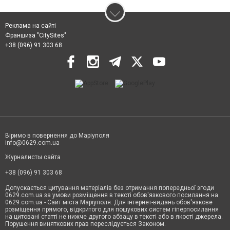
Реклама на сайті
Франшиза "CitySites"
+38 (096) 91 303 68
Віримо в повернення до Маріуполя
info@0629.com.ua
Журналисты сайта
+38 (096) 91 303 68
Допускається цитування матеріалів без отримання попередньої згоди
0629.com.ua за умови розміщення в тексті обов'язкового посилання на
0629.com.ua - Сайт міста Маріуполя. Для інтернет-видань обов'язкове
розміщення прямого, відкритого для пошукових систем гіперпосилання
на цитовані статті не нижче другого абзацу в тексті або в якості джерела.
Порушення виняткових прав переслідується Законом.