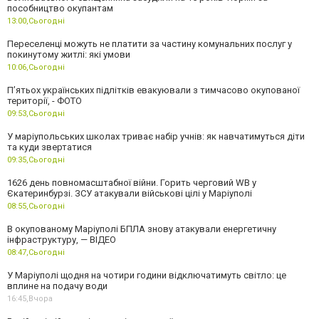
пособництво окупантам
13:00,
Сьогодні
Переселенці можуть не платити за частину комунальних послуг у
покинутому житлі: які умови
10:06,
Сьогодні
П’ятьох українських підлітків евакуювали з тимчасово окупованої
території, - ФОТО
09:53,
Сьогодні
У маріупольських школах триває набір учнів: як навчатимуться діти
та куди звертатися
09:35,
Сьогодні
1626 день повномасштабної війни. Горить черговий WB у
Єкатеринбурзі. ЗСУ атакували військові цілі у Маріуполі
08:55,
Сьогодні
В окупованому Маріуполі БПЛА знову атакували енергетичну
інфраструктуру, — ВІДЕО
08:47,
Сьогодні
У Маріуполі щодня на чотири години відключатимуть світло: це
вплине на подачу води
16:45,
Вчора