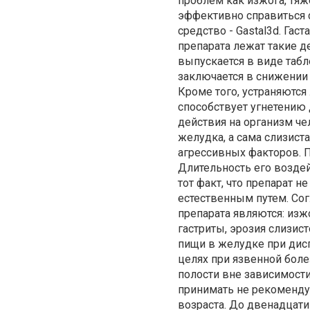
проблем как изжога, тяж
эффективно справиться 
средство - Gastal3d. Гас
препарата лежат такие д
выпускается в виде табл
заключается в снижении
Кроме того, устраняются
способствует угнетению 
действия на организм че
желудка, а сама слизист
агрессивных факторов. П
Длительность его воздей
тот факт, что препарат н
естественным путем. Со
препарата являются: изж
гастриты, эрозия слизис
пищи в желудке при дисп
целях при язвенной боле
полости вне зависимост
принимать не рекомендуе
возраста. До двенадцати