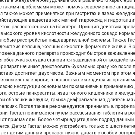
есть в желудке и желудочные боли различного характера.
с такими проблемами может помочь современное антаци
тал также может применяться при гастритах и язвах желудка
ействующие вещества как магний гидроксид и гидроталцит
еток, расположенных на блистере. Принцип действия преп
 высокого уровня кислотности желудочного сокадо нормал
 любые расстройства пищеварительной системы. Также Гас
действия пепсина, желчных кислот и ферментов желчи. В р
ловека данного препарата происходит быстрое заживление
ая оболочка желудка становится защищенной от воздейств
репарат начинает действовать буквально сразу же после 
ствия достигает двух часов. Важным моментом при этом я
е всасывается в кровь, а полностью выводится из организм
гласно инструкции основными показаниями к применению 
ога, острые панкреатиты, язва тонкого кишечника и желудк
той оболочки желудка, грыжа диафрагмальная, длительная
епсиях. Гастал также рекомендуется принимать в профил
зни. Гастал принимается путем рассасывания таблетки в ро
и от приема еды. Более четырнадцати дней подряд данный
тся. Детям Гастал можно употреблять только с шестилетн
 лет детям данный препарат нужно давать с особой остор