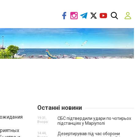
Останні новини
 ожидания
19:31,
СБС підтвердили удари по чотирьох
Вчора
підстанціях у Маріуполі
приятных
14:44,
Дезертирував під час оборони