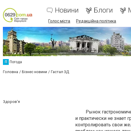
Новини
Блоги
Голос міста
Редакційна політика
П
Погода
Головна
Бізнес новини
Гастал 3Д
Здоров'я
Рынок гастрономически
и практически не знает 
контролировать свои же