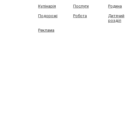
Кулінарія
Послуги
Родина
Подорожі
Робота
Дитячий
розділ
Реклама