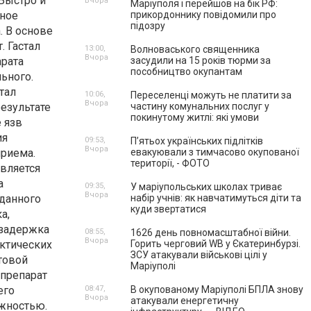
 Быстро и
Вчора
Маріуполя і перейшов на бік РФ:
дное
прикордоннику повідомили про
підозру
. В основе
. Гастал
13:00,
Волноваського священника
Вчора
арата
засудили на 15 років тюрми за
пособництво окупантам
ьного.
тал
10:06,
Переселенці можуть не платити за
Вчора
езультате
частину комунальних послуг у
покинутому житлі: які умови
 язв
ия
09:53,
П’ятьох українських підлітків
Вчора
приема.
евакуювали з тимчасово окупованої
території, - ФОТО
вляется
а
09:35,
У маріупольських школах триває
Вчора
данного
набір учнів: як навчатимуться діти та
куди звертатися
а,
 задержка
08:55,
1626 день повномасштабної війни.
Вчора
актических
Горить черговий WB у Єкатеринбурзі.
ЗСУ атакували військові цілі у
товой
Маріуполі
 препарат
его
08:47,
В окупованому Маріуполі БПЛА знову
Вчора
атакували енергетичну
ожностью.