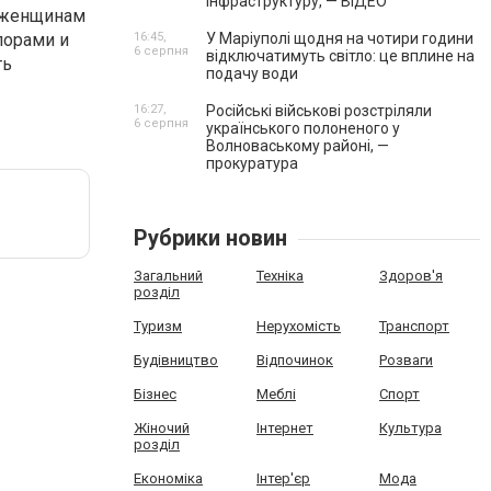
інфраструктуру, — ВІДЕО
 женщинам
порами и
16:45,
У Маріуполі щодня на чотири години
6 серпня
відключатимуть світло: це вплине на
ть
подачу води
16:27,
Російські військові розстріляли
6 серпня
українського полоненого у
Волноваському районі, —
прокуратура
Рубрики новин
Загальний
Техніка
Здоров'я
розділ
Туризм
Нерухомість
Транспорт
Будівництво
Відпочинок
Розваги
Бізнес
Меблі
Спорт
Жіночий
Інтернет
Культура
розділ
Економіка
Інтер'єр
Мода