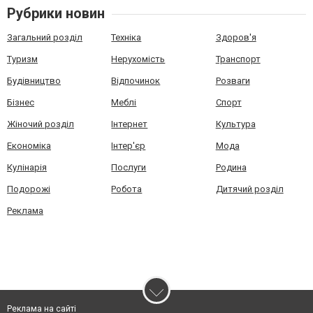
Рубрики новин
Загальний розділ
Техніка
Здоров'я
Туризм
Нерухомість
Транспорт
Будівництво
Відпочинок
Розваги
Бізнес
Меблі
Спорт
Жіночий розділ
Інтернет
Культура
Економіка
Інтер'єр
Мода
Кулінарія
Послуги
Родина
Подорожі
Робота
Дитячий розділ
Реклама
Реклама на сайті