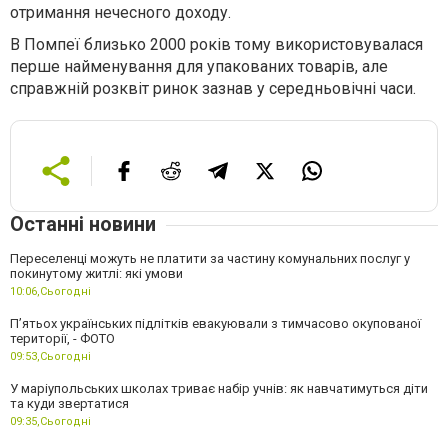
отримання нечесного доходу.
В Помпеї близько 2000 років тому використовувалася
перше найменування для упакованих товарів, але
справжній розквіт ринок зазнав у середньовічні часи.
Останні новини
Переселенці можуть не платити за частину комунальних послуг у
покинутому житлі: які умови
10:06,
Сьогодні
П’ятьох українських підлітків евакуювали з тимчасово окупованої
території, - ФОТО
09:53,
Сьогодні
У маріупольських школах триває набір учнів: як навчатимуться діти
та куди звертатися
09:35,
Сьогодні