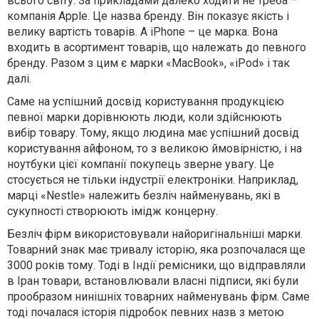
всього світу. За прикладами далеко ходити не треба –
компанія Apple. Це назва бренду. Він показує якість і
велику вартість товарів. А iPhone – це марка. Вона
входить в асортимент товарів, що належать до певного
бренду. Разом з цим є марки «MacBook», «iPod» і так
далі.
Саме на успішний досвід користування продукцією
певної марки дорівнюють люди, коли здійснюють
вибір товару. Тому, якщо людина має успішний досвід
користування айфоном, то з великою ймовірністю, і на
ноутбуки цієї компанії покупець зверне увагу. Це
стосується не тільки індустрії електроніки. Наприклад,
марці «Nestle» належить безліч найменувань, які в
сукупності створюють імідж концерну.
Безліч фірм використовували найоригінальніші марки.
Товарний знак має тривалу історію, яка розпочалася ще
3000 років тому. Тоді в Індії ремісники, що відправляли
в Іран товари, встановлювали власні підписи, які були
прообразом нинішніх товарних найменувань фірм. Саме
тоді почалася історія підробок певних назв з метою