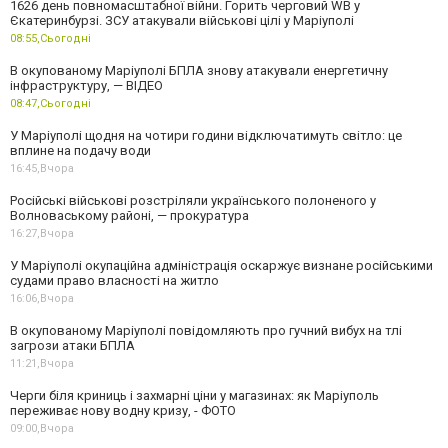
1626 день повномасштабної війни. Горить черговий WB у
Єкатеринбурзі. ЗСУ атакували військові цілі у Маріуполі
08:55,
Сьогодні
В окупованому Маріуполі БПЛА знову атакували енергетичну
інфраструктуру, — ВІДЕО
08:47,
Сьогодні
У Маріуполі щодня на чотири години відключатимуть світло: це
вплине на подачу води
16:45,
Вчора
Російські військові розстріляли українського полоненого у
Волноваському районі, — прокуратура
16:27,
Вчора
У Маріуполі окупаційна адміністрація оскаржує визнане російськими
судами право власності на житло
16:06,
Вчора
В окупованому Маріуполі повідомляють про гучний вибух на тлі
загрози атаки БПЛА
11:21,
Вчора
Черги біля криниць і захмарні ціни у магазинах: як Маріуполь
переживає нову водну кризу, - ФОТО
09:00,
Вчора