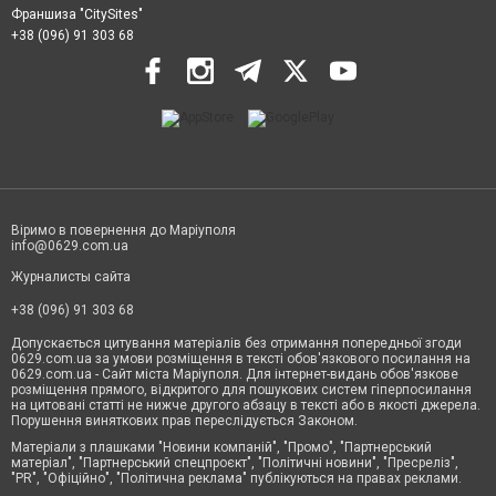
Франшиза "CitySites"
+38 (096) 91 303 68
Віримо в повернення до Маріуполя
info@0629.com.ua
Журналисты сайта
+38 (096) 91 303 68
Допускається цитування матеріалів без отримання попередньої згоди
0629.com.ua за умови розміщення в тексті обов'язкового посилання на
0629.com.ua - Сайт міста Маріуполя. Для інтернет-видань обов'язкове
розміщення прямого, відкритого для пошукових систем гіперпосилання
на цитовані статті не нижче другого абзацу в тексті або в якості джерела.
Порушення виняткових прав переслідується Законом.
Матеріали з плашками "Новини компаній", "Промо", "Партнерський
матеріал", "Партнерський спецпроєкт", "Політичні новини", "Пресреліз",
"PR", "Офіційно", "Політична реклама" публікуються на правах реклами.