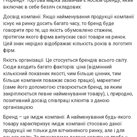
і «бренд». Торгова марка зазвичай є носієм бренду, який
включає в себе безліч складових:
Досвід компанії. Якщо найменування продукції компанії
існує на ринку досить багато часу, то бренд буде
говорити про те, що якість обумовлено стажем,
протягом якого фірма випускає свої товари на ринок.
Цей знак нерідко відображає кількість років в логотипі
фірм.
Якість організації. Це стосується брендів всього світу.
Сюди входить багато факторів: ціна (відмінний
кількісний показник якості, чим більше цінник, тим
більше компанія поважає свою працю), маркетинг
(саме його допомогою створюється бренд, за яким
закріплюється певне найменування товару), і, природно,
позитивний досвід співпраці клієнтів з даною
організацією.
Бренд – це імідж компанії. А найменування будь-якого
товару характеризує імідж компанії стосовно даної
продукції не тільки для вітчизняного ринку, але і для