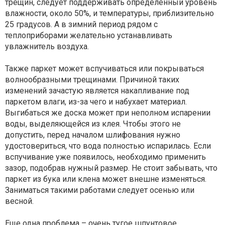
трещин, следует поддерживать определенный уровень
влажности, около 50%, и температуры, приблизительно
25 градусов. А в зимний период рядом с
теплоприборами желательно устанавливать
увлажнитель воздуха.
Также паркет может вспучиваться или покрываться
волнообразными трещинами. Причиной таких
изменений зачастую является накапливание под
паркетом влаги, из-за чего и набухает материал.
Выгибаться же доска может при неполном испарении
воды, выделяющейся из клея. Чтобы этого не
допустить, перед началом шлифования нужно
удостовериться, что вода полностью испарилась. Если
вспучивание уже появилось, необходимо применить
зазор, подобрав нужный размер. Не стоит забывать, что
паркет из бука или клена может внешне изменяться.
Заниматься такими работами следует осенью или
весной.
Еще одна проблема – очень тугое шпунтовое