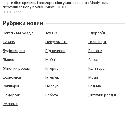
Черги біля криниць і захмарні ціни у магазинах: як Маріуполь
переживає нову водну кризу, - ФОТО
09:00,
Вчора
Рубрики новин
Загальний розділ
Техніка
Здоров'я
Туризм
Нерухомість
Транспорт
Будівництво
Відпочинок
Розваги
Бізнес
Меблі
Спорт
Жіночий розділ
Інтернет
Культура
Економіка
Інтер'єр
Мода
Кулінарія
Послуги
Родина
Подорожі
Робота
Дитячий розділ
Реклама