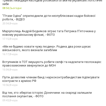
триває ліквідація наслідків російської атаки на українські логістичні
хаби
08:54,
Сьогодні
"Птахи Одіна" оприлюднили доти неопубліковані кадри бойової
роботи, - ВІДЕО
20:54,
Вчора
Маріуполець Андрій Бєдняков зіграє тата Петрика П’яточкина у
новому українському фільмі, - ФОТО
17:15,
Вчора
«Ми не будемо ховати чужу людину». Родина два роки шукає
військового, якого визнали загиблим
16:17,
Вчора
Вступників із ТОТ змушують робити селфі та надсилати геолокацію:
правозахисники звернулися до МОН
15:04,
Вчора
Путін дозволив членам банд і наркоконтрабандистам підписувати
контракти з армією РФ
10:56,
Вчора
Від тих, хто зберігає історію Донеччини: на снаряді залишили
послання окупантам, - ФОТО
09:43,
Вчора