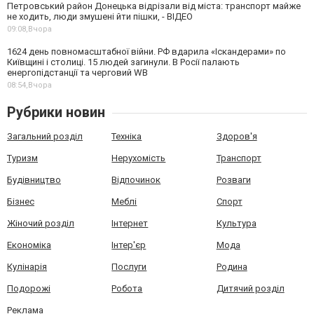
Петровський район Донецька відрізали від міста: транспорт майже
не ходить, люди змушені йти пішки, - ВІДЕО
09:08,
Вчора
1624 день повномасштабної війни. РФ вдарила «Іскандерами» по
Київщині і столиці. 15 людей загинули. В Росії палають
енергопідстанції та черговий WB
08:54,
Вчора
Рубрики новин
Загальний розділ
Техніка
Здоров'я
Туризм
Нерухомість
Транспорт
Будівництво
Відпочинок
Розваги
Бізнес
Меблі
Спорт
Жіночий розділ
Інтернет
Культура
Економіка
Інтер'єр
Мода
Кулінарія
Послуги
Родина
Подорожі
Робота
Дитячий розділ
Реклама