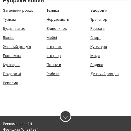
Рубрики новин
Загальний розділ
Техніка
Здоров'я
Туризм
Нерухомість
Транспорт
Будівництво
Відпочинок
Розваги
Бізнес
Меблі
Спорт
Жіночий розділ
Інтернет
Культура
Економіка
Інтер'єр
Мода
Кулінарія
Послуги
Родина
Подорожі
Робота
Дитячий розділ
Реклама
Реклама на сайті
Франшиза "CitySites"