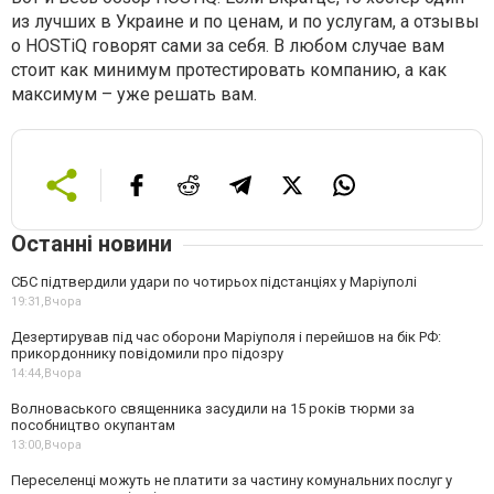
из лучших в Украине и по ценам, и по услугам, а отзывы
о HOSTiQ говорят сами за себя. В любом случае вам
стоит как минимум протестировать компанию, а как
максимум – уже решать вам.
Останні новини
СБС підтвердили удари по чотирьох підстанціях у Маріуполі
19:31,
Вчора
Дезертирував під час оборони Маріуполя і перейшов на бік РФ:
прикордоннику повідомили про підозру
14:44,
Вчора
Волноваського священника засудили на 15 років тюрми за
пособництво окупантам
13:00,
Вчора
Переселенці можуть не платити за частину комунальних послуг у