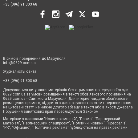
+38 (096) 91 303 68
Віримо в повернення до Маріуполя
info@0629.com.ua
Журналисты сайта
+38 (096) 91 303 68
Допускається цитування матеріалів без отримання попередньої згоди
0629.com.ua за умови розміщення в тексті обов'язкового посилання на
0629.com.ua - Сайт міста Маріуполя. Для інтернет-видань обов'язкове
розміщення прямого, відкритого для пошукових систем гіперпосилання
на цитовані статті не нижче другого абзацу в тексті або в якості джерела.
Порушення виняткових прав переслідується Законом.
Матеріали з плашками "Новини компаній", "Промо", "Партнерський
матеріал", "Партнерський спецпроєкт", "Політичні новини", "Пресреліз",
"PR", "Офіційно", "Політична реклама" публікуються на правах реклами.