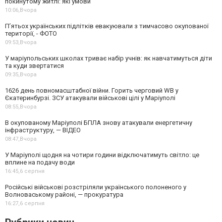
покинутому житлі: які умови
10:06,
Вчора
П’ятьох українських підлітків евакуювали з тимчасово окупованої
території, - ФОТО
09:53,
Вчора
У маріупольських школах триває набір учнів: як навчатимуться діти
та куди звертатися
09:35,
Вчора
1626 день повномасштабної війни. Горить черговий WB у
Єкатеринбурзі. ЗСУ атакували військові цілі у Маріуполі
08:55,
Вчора
В окупованому Маріуполі БПЛА знову атакували енергетичну
інфраструктуру, — ВІДЕО
08:47,
Вчора
У Маріуполі щодня на чотири години відключатимуть світло: це
вплине на подачу води
16:45,
6 серпня
Російські військові розстріляли українського полоненого у
Волноваському районі, — прокуратура
16:27,
6 серпня