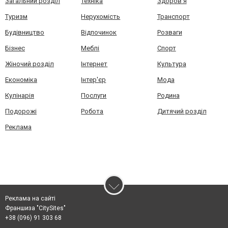
Загальний розділ
Техніка
Здоров'я
Туризм
Нерухомість
Транспорт
Будівництво
Відпочинок
Розваги
Бізнес
Меблі
Спорт
Жіночий розділ
Інтернет
Культура
Економіка
Інтер'єр
Мода
Кулінарія
Послуги
Родина
Подорожі
Робота
Дитячий розділ
Реклама
Реклама на сайті
Франшиза "CitySites"
+38 (096) 91 303 68