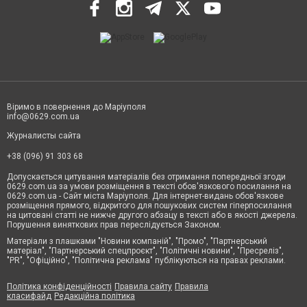
Віримо в повернення до Маріуполя
info@0629.com.ua
Журналисты сайта
+38 (096) 91 303 68
Допускається цитування матеріалів без отримання попередньої згоди
0629.com.ua за умови розміщення в тексті обов'язкового посилання на
0629.com.ua - Сайт міста Маріуполя. Для інтернет-видань обов'язкове
розміщення прямого, відкритого для пошукових систем гіперпосилання
на цитовані статті не нижче другого абзацу в тексті або в якості джерела.
Порушення виняткових прав переслідується Законом.
Матеріали з плашками "Новини компаній", "Промо", "Партнерський
матеріал", "Партнерський спецпроєкт", "Політичні новини", "Пресреліз",
"PR", "Офіційно", "Політична реклама" публікуються на правах реклами.
Політика конфіденційності
Правила сайту
Правила
класифайд
Редакційна політика