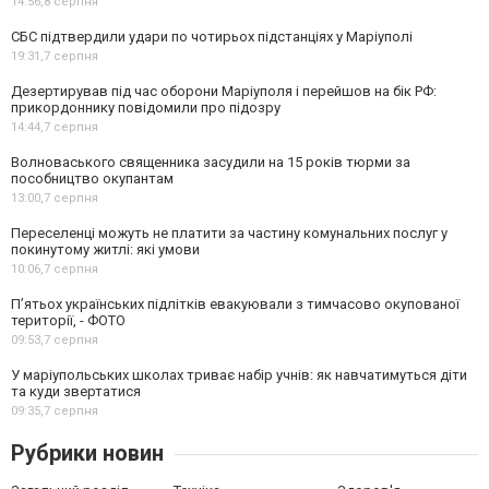
14:56,
8 серпня
СБС підтвердили удари по чотирьох підстанціях у Маріуполі
19:31,
7 серпня
Дезертирував під час оборони Маріуполя і перейшов на бік РФ:
прикордоннику повідомили про підозру
14:44,
7 серпня
Волноваського священника засудили на 15 років тюрми за
пособництво окупантам
13:00,
7 серпня
Переселенці можуть не платити за частину комунальних послуг у
покинутому житлі: які умови
10:06,
7 серпня
П’ятьох українських підлітків евакуювали з тимчасово окупованої
території, - ФОТО
09:53,
7 серпня
У маріупольських школах триває набір учнів: як навчатимуться діти
та куди звертатися
09:35,
7 серпня
Рубрики новин