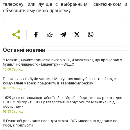
телефону, или лучше с выбранным сантехником и
объяснить ему свою проблему.
Останні новини
У Макіївці майже повністю вигорів ТЦ «Галактика», що працював у
будівлі колишнього «Епіцентру», - ВІДЕО
10:08,
Сьогодні
Після нічних вибухів частина Маріуполя знову без світла й води:
комунальні мережі працюють в аварійному режимі
09:17,
Сьогодні
1629 день повномасштабної війни. Україна бореться за ракети для
ППО. У РФ горить НПЗ у Татарстані. Маріуполь та Макіївка - під
обстрілами
08:53,
Сьогодні
В Генштабі розкрили наслідки атаки . ЗСУ масовано вдарили по
Росії, є прильоти