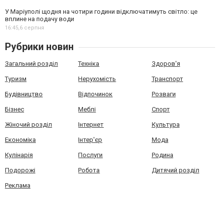
У Маріуполі щодня на чотири години відключатимуть світло: це
вплине на подачу води
16:45,
6 серпня
Рубрики новин
Загальний розділ
Техніка
Здоров'я
Туризм
Нерухомість
Транспорт
Будівництво
Відпочинок
Розваги
Бізнес
Меблі
Спорт
Жіночий розділ
Інтернет
Культура
Економіка
Інтер'єр
Мода
Кулінарія
Послуги
Родина
Подорожі
Робота
Дитячий розділ
Реклама