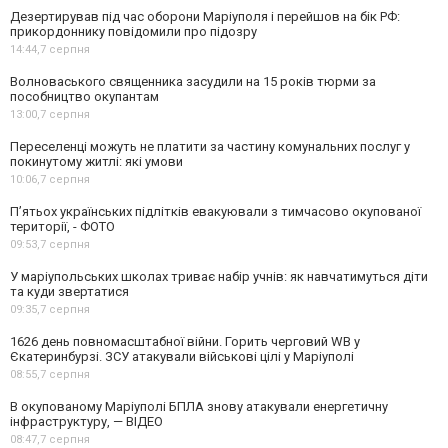
Дезертирував під час оборони Маріуполя і перейшов на бік РФ:
прикордоннику повідомили про підозру
14:44,
7 серпня
Волноваського священника засудили на 15 років тюрми за
пособництво окупантам
13:00,
7 серпня
Переселенці можуть не платити за частину комунальних послуг у
покинутому житлі: які умови
10:06,
7 серпня
П’ятьох українських підлітків евакуювали з тимчасово окупованої
території, - ФОТО
09:53,
7 серпня
У маріупольських школах триває набір учнів: як навчатимуться діти
та куди звертатися
09:35,
7 серпня
1626 день повномасштабної війни. Горить черговий WB у
Єкатеринбурзі. ЗСУ атакували військові цілі у Маріуполі
08:55,
7 серпня
В окупованому Маріуполі БПЛА знову атакували енергетичну
інфраструктуру, — ВІДЕО
08:47,
7 серпня