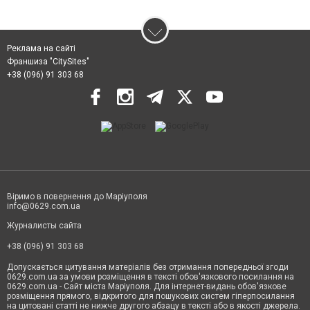
Реклама на сайті
Франшиза "CitySites"
+38 (096) 91 303 68
Віримо в повернення до Маріуполя
info@0629.com.ua
Журналисты сайта
+38 (096) 91 303 68
Допускається цитування матеріалів без отримання попередньої згоди
0629.com.ua за умови розміщення в тексті обов'язкового посилання на
0629.com.ua - Сайт міста Маріуполя. Для інтернет-видань обов'язкове
розміщення прямого, відкритого для пошукових систем гіперпосилання
на цитовані статті не нижче другого абзацу в тексті або в якості джерела.