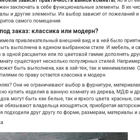
 мебели зависит практичность ванной комнаты
, но и от ее
жен заключать в себе функциональные элементы. В их чи
налы и другие элементы. Их выбор зависит от пожеланий и
баритов самого помещения.
под заказ: классика или модерн?
а имела привлекательный внешний вид и в ней было прият
быть выполнена в едином выбранном стиле. И мебель, и с
в одной расцветке или по цветовой гамме дополнять друг
мнату существует несколько популярных стилей. Например
 может быть выполнена, как в хай-тек, так и минимализме. 
илями по праву остается классика и модерн.
тилях? Они не ограничивают выбор в фурнитуре, материалах
жно купить изделия в ванную комнату из дерева, МДФ и др
дов могут быть как белые, так и яркого цвета: красные, си
не обязывают владельца изощряться, приобретая авторски
ия подходили друг другу по форме, размерам, материалы и 