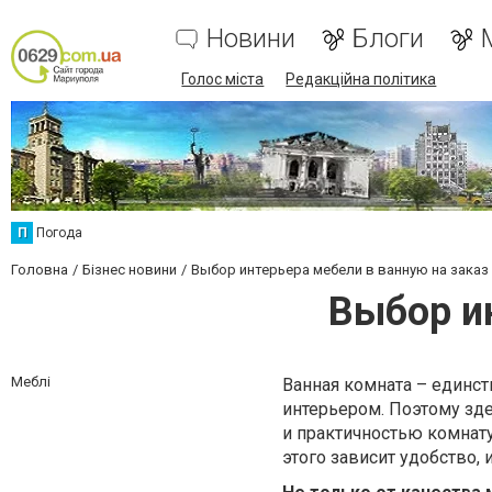
Новини
Блоги
Голос міста
Редакційна політика
П
Погода
Головна
Бізнес новини
Выбор интерьера мебели в ванную на заказ
Выбор и
Меблі
Ванная комната – единст
интерьером. Поэтому зде
и практичностью комнату
этого зависит удобство, и