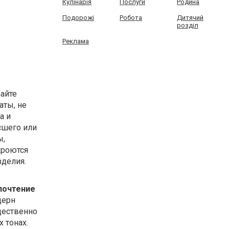
Кулінарія
Послуги
Родина
Подорожі
Робота
Дитячий
розділ
Реклама
айте
аты, не
а и
сшего или
ы,
кроются
делия.
почтение
дерн
щественно
 тонах.