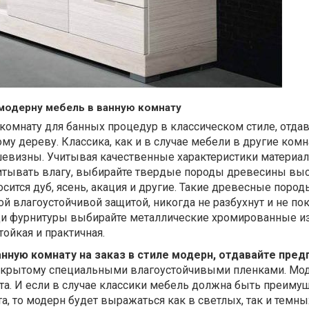
 модерну мебель в ванную комнату
омнату для банных процедур в классическом стиле, отдав
му дереву. Классика, как и в случае мебели в другие комн
шевизны. Учитывая качественные характеристики материал
тывать влагу, выбирайте твердые породы древесины вы
осится дуб, ясень, акация и другие. Такие древесные пород
 влагоустойчивой защитой, никогда не разбухнут и не по
ди фурнитуры выбирайте металлические хромированные из
тойкая и практичная.
нную комнату на заказ в стиле модерн, отдавайте пред
покрытому специальными влагоустойчивыми пленками. Мо
та. И если в случае классики мебель должна быть преиму
а, то модерн будет выражаться как в светлых, так и темных