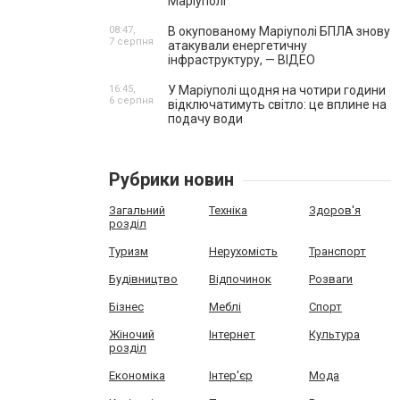
Маріуполі
08:47,
В окупованому Маріуполі БПЛА знову
7 серпня
атакували енергетичну
інфраструктуру, — ВІДЕО
16:45,
У Маріуполі щодня на чотири години
6 серпня
відключатимуть світло: це вплине на
подачу води
Рубрики новин
Загальний
Техніка
Здоров'я
розділ
Туризм
Нерухомість
Транспорт
Будівництво
Відпочинок
Розваги
Бізнес
Меблі
Спорт
Жіночий
Інтернет
Культура
розділ
Економіка
Інтер'єр
Мода