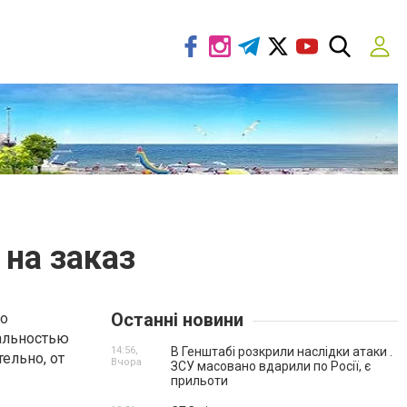
на заказ
Останні новини
го
нальностью
14:56,
В Генштабі розкрили наслідки атаки .
ельно, от
Вчора
ЗСУ масовано вдарили по Росії, є
прильоти