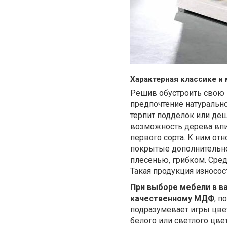
Характерная классике и
Решив обустроить свою к
предпочтение натурально
терпит подделок или де
возможность дерева впи
первого сорта. К ним отн
покрытые дополнительной
плесенью, грибком. Сре
Такая продукция износос
При выборе мебели в ва
качественному МДФ
, 
подразумевает игры цве
белого или светлого цвет