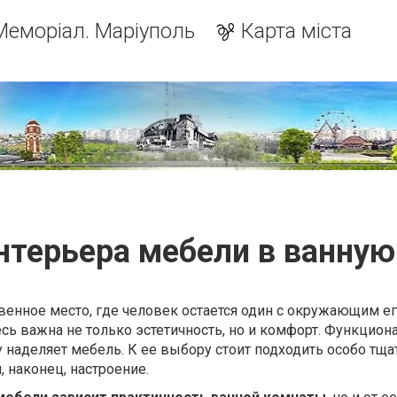
Меморіал. Маріуполь
Карта міста
нтерьера мебели в ванную 
венное место, где человек остается один с окружающим е
сь важна не только эстетичность, но и комфорт. Функцио
 наделяет мебель. К ее выбору стоит подходить особо тщат
, наконец, настроение.