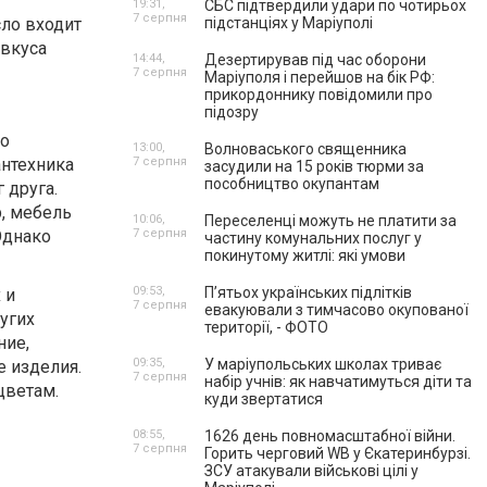
19:31,
СБС підтвердили удари по чотирьох
7 серпня
сло входит
підстанціях у Маріуполі
 вкуса
14:44,
Дезертирував під час оборони
7 серпня
Маріуполя і перейшов на бік РФ:
прикордоннику повідомили про
підозру
но
13:00,
Волноваського священника
антехника
7 серпня
засудили на 15 років тюрми за
пособництво окупантам
 друга.
, мебель
10:06,
Переселенці можуть не платити за
Однако
7 серпня
частину комунальних послуг у
покинутому житлі: які умови
09:53,
П’ятьох українських підлітків
 и
7 серпня
евакуювали з тимчасово окупованої
угих
території, - ФОТО
ние,
09:35,
У маріупольських школах триває
е изделия.
7 серпня
набір учнів: як навчатимуться діти та
цветам.
куди звертатися
08:55,
1626 день повномасштабної війни.
7 серпня
Горить черговий WB у Єкатеринбурзі.
ЗСУ атакували військові цілі у