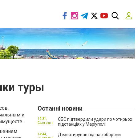
шки туры
Останні новини
сов,
имальным и
19:31,
СБС підтвердили удари по чотирьох
имуществ.
Сьогодні
підстанціях у Маріуполі
ешением
14:44,
Дезертирував під час оборони