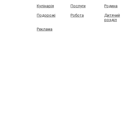
Кулінарія
Послуги
Родина
Подорожі
Робота
Дитячий
розділ
Реклама