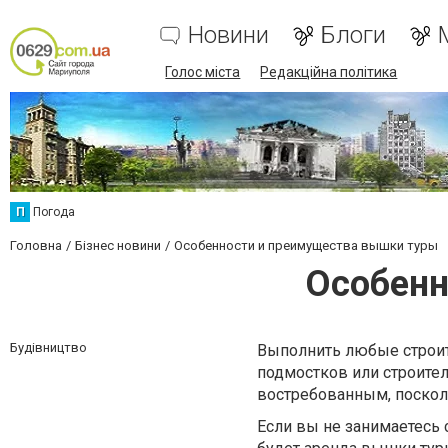
Новини
Блоги
Голос міста
Редакційна політика
П
Погода
Головна
Бізнес новини
Особенности и преимущества вышки туры
Особенн
Будівництво
Выполнить любые строит
подмостков или строите
востребованным, поско
Если вы не занимаетесь