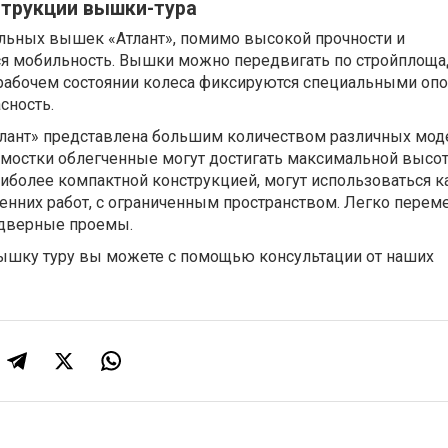
трукции вышки-тура
ьных вышек «Атлант», помимо высокой прочности и
ся мобильность. Вышки можно передвигать по стройплощад
 рабочем состоянии колеса фиксируются специальными опо
сность.
лант» представлена большим количеством различных моде
мостки облегченные могут достигать максимальной высот
аиболее компактной конструкцией, могут использоваться к
ренних работ, с ограниченным пространством. Легко пере
 дверные проемы.
шку туру вы можете с помощью консультации от наших