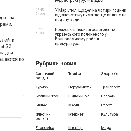
інфраструктуру, — ВІДЕО
16:45,
У Маріуполі щодня на чотири години
Вчора
відключатимуть світло: це вплине на
ке, за
подачу води
рами,
16:27,
Російські військові розстріляли
Вчора
українського полоненого у
Волноваському районі, —
лей, к
прокуратура
ы 5.2
ак для
мещаются по
Рубрики новин
Загальний
Техніка
Здоров'я
розділ
Туризм
Нерухомість
Транспорт
Будівництво
Відпочинок
Розваги
Бізнес
Меблі
Спорт
Жіночий
Інтернет
Культура
розділ
Економіка
Інтер'єр
Мода