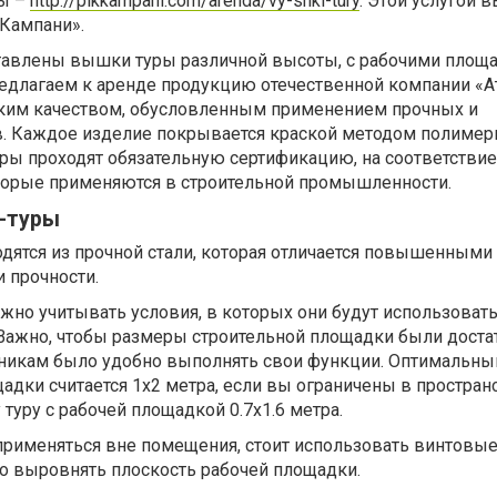
ры –
http://pikkampani.com/arenda/vy-shki-tury
. Этой услугой 
 Кампани».
тавлены вышки туры различной высоты, с рабочими площ
едлагаем к аренде продукцию отечественной компании «Ат
оким качеством, обусловленным применением прочных и
. Каждое изделие покрывается краской методом полимер
ры проходят обязательную сертификацию, на соответствие
оторые применяются в строительной промышленности.
-туры
дятся из прочной стали, которая отличается повышенными
и прочности.
но учитывать условия, в которых они будут использовать
 Важно, чтобы размеры строительной площадки были доста
никам было удобно выполнять свои функции. Оптимальн
адки считается 1х2 метра, если вы ограничены в пространс
уру с рабочей площадкой 0.7х1.6 метра.
применяться вне помещения, стоит использовать винтовые
 выровнять плоскость рабочей площадки.