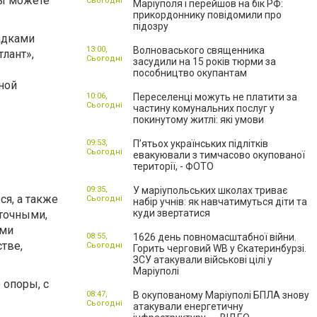
вы можете
Сьогодні
Маріуполя і перейшов на бік РФ:
прикордоннику повідомили про
підозру
адками
13:00,
Волноваського священника
лант»,
Сьогодні
засудили на 15 років тюрми за
пособництво окупантам
ной
10:06,
Переселенці можуть не платити за
Сьогодні
частину комунальних послуг у
покинутому житлі: які умови
09:53,
П’ятьох українських підлітків
Сьогодні
евакуювали з тимчасово окупованої
території, - ФОТО
09:35,
У маріупольських школах триває
ся, а также
Сьогодні
набір учнів: як навчатимуться діти та
куди звертатися
точными,
ыми
08:55,
1626 день повномасштабної війни.
тве,
Сьогодні
Горить черговий WB у Єкатеринбурзі.
ЗСУ атакували військові цілі у
Маріуполі
 опоры, с
08:47,
В окупованому Маріуполі БПЛА знову
Сьогодні
атакували енергетичну