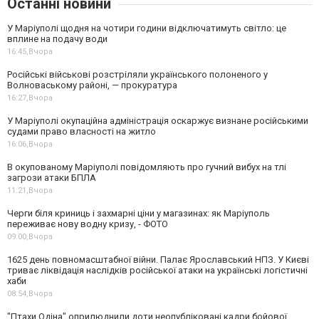
Останні новини
У Маріуполі щодня на чотири години відключатимуть світло: це
вплине на подачу води
16:45,
Вчора
Російські військові розстріляли українського полоненого у
Волноваському районі, — прокуратура
16:27,
Вчора
У Маріуполі окупаційна адміністрація оскаржує визнане російськими
судами право власності на житло
16:06,
Вчора
В окупованому Маріуполі повідомляють про гучний вибух на тлі
загрози атаки БПЛА
11:21,
Вчора
Черги біля криниць і захмарні ціни у магазинах: як Маріуполь
переживає нову водну кризу, - ФОТО
09:00,
Вчора
1625 день повномасштабної війни. Палає Ярославський НПЗ. У Києві
триває ліквідація наслідків російської атаки на українські логістичні
хаби
08:54,
Вчора
"Птахи Одіна" оприлюднили доти неопубліковані кадри бойової