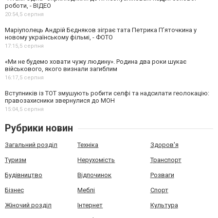
роботи, - ВІДЕО
20:54,
5 серпня
Маріуполець Андрій Бєдняков зіграє тата Петрика П’яточкина у
новому українському фільмі, - ФОТО
17:15,
5 серпня
«Ми не будемо ховати чужу людину». Родина два роки шукає
військового, якого визнали загиблим
16:17,
5 серпня
Вступників із ТОТ змушують робити селфі та надсилати геолокацію:
правозахисники звернулися до МОН
15:04,
5 серпня
Рубрики новин
Загальний розділ
Техніка
Здоров'я
Туризм
Нерухомість
Транспорт
Будівництво
Відпочинок
Розваги
Бізнес
Меблі
Спорт
Жіночий розділ
Інтернет
Культура