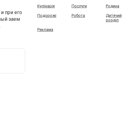
Кулінарія
Послуги
Родина
и при его
Подорожі
Робота
Дитячий
ный заем
розділ
.
Реклама