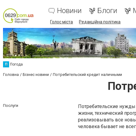
Новини
Блоги
Голос міста
Редакційна політика
П
Погода
Головна
Бізнес новини
Потребительский кредит наличными
Потр
Послуги
Потребительские нужды 
жизни, технический про
реализовывать все новы
человека бывает не все