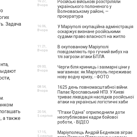
16:27,
Російські військові розстріляли
Вчора
українського полоненого у
го
Волноваському районі, —
прокуратура
огих
ь. Задача
16:06,
У Маріуполі окупаційна адміністрація
Вчора
оскаржує визнане російськими
судами право власності на житло
11:21,
В окупованому Маріуполі
Вчора
повідомляють про гучний вибух на
тлі загрози атаки БПЛА
нта,
09:00,
Черги біля криниць і захмарні ціни у
 выдают
Вчора
магазинах: як Маріуполь переживає
нову водну кризу, - ФОТО
ости,
08:54,
1625 день повномасштабної війни.
Вчора
Палає Ярославський НПЗ. У Києві
триває ліквідація наслідків російської
м.
атаки на українські логістичні хаби
анком
 погашать
20:54,
"Птахи Одіна" оприлюднили доти
5 серпня
неопубліковані кадри бойової
, а также
роботи, - ВІДЕО
17:15,
Маріуполець Андрій Бєдняков зіграє
5 серпня