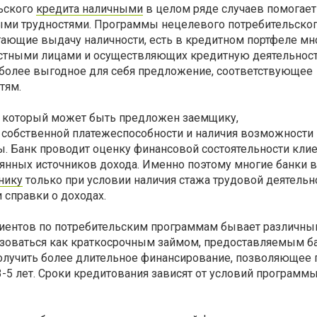
ьского
кредита наличными
в целом ряде случаев помогает
ыми трудностями. Программы нецелевого потребительско
гающие выдачу наличности, есть в кредитном портфеле мн
астными лицами и осуществляющих кредитную деятельност
более выгодное для себя предложение, соответствующее
тям.
 который может быть предложен заемщику,
о собственной платежеспособности и наличия возможности
. Банк проводит оценку финансовой состоятельности клие
оянных источников дохода. Именно поэтому многие банки
нику
только при условии наличия стажа трудовой деятельн
 справки о доходах.
иентов по потребительским программам бывает различны
зоваться как краткосрочным займом, предоставляемым б
 получить более длительное финансирование, позволяющее
3-5 лет. Сроки кредитования зависят от условий программы