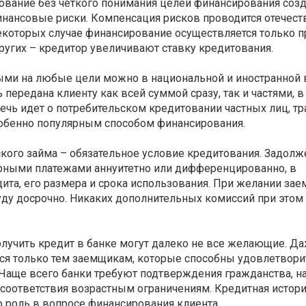
ование без четкого понимания целей финансирования созд
нансовые риски. Компенсация рисков проводится отечес
екоторых случае финансирование осуществляется только п
других – кредитор увеличивают ставку кредитования.
ыми на любые цели можно в национальной и иностранной 
передана клиенту как всей суммой сразу, так и частями, в
речь идет о потребительском кредитовании частных лиц, 
обенно популярным способом финансирования.
кого займа – обязательное условие кредитования. Задолж
ярными платежами аннуитетно или дифференцированно, в
дита, его размера и срока использования. При желании за
уду досрочно. Никаких дополнительных комиссий при этом
получить кредит в банке могут далеко не все желающие. Д
ся только тем заемщикам, которые способны удовлетвори
 Чаще всего банки требуют подтверждения гражданства, н
 соответствия возрастным ограничениям. Кредитная истор
 роль в вопросе финансирования клиента.