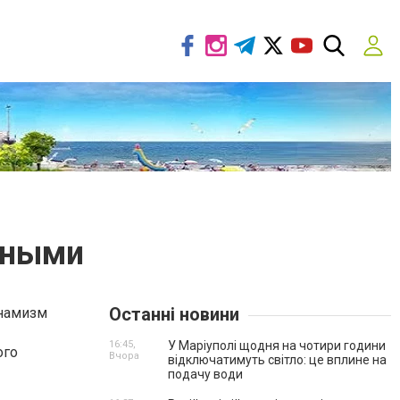
чными
Останні новини
инамизм
16:45,
У Маріуполі щодня на чотири години
ого
Вчора
відключатимуть світло: це вплине на
подачу води