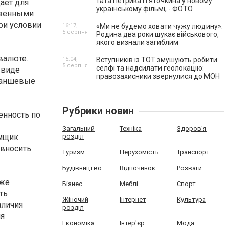
тата Петрика П’яточкина у новому
ает для
українському фільмі, - ФОТО
твенными
ри условии
16:17,
«Ми не будемо ховати чужу людину».
5 серпня
Родина два роки шукає військового,
якого визнали загиблим
валюте.
15:04,
Вступників із ТОТ змушують робити
5 серпня
селфі та надсилати геолокацію:
 виде
правозахисники звернулися до МОН
траншевые
Рубрики новин
енность по
Загальний
Техніка
Здоров'я
емщик
розділ
 вносить
Туризм
Нерухомість
Транспорт
Будівництво
Відпочинок
Розваги
аже
Бізнес
Меблі
Спорт
ть
Жіночий
Інтернет
Культура
аличия
розділ
ия
Економіка
Інтер'єр
Мода