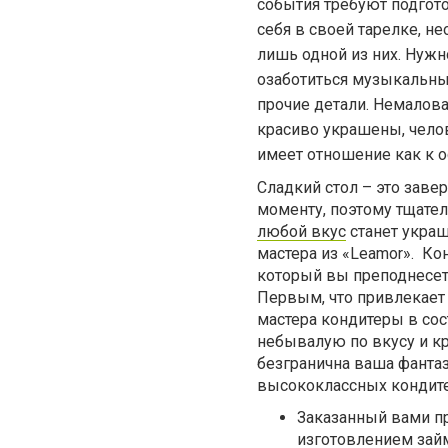
события требуют подгото
себя в своей тарелке, н
лишь одной из них. Нужн
озаботиться музыкальны
прочие детали. Немалов
красиво украшены, чело
имеет отношение как к о
Сладкий стол – это заве
моменту, поэтому тщате
любой вкус
станет украш
мастера из «Leamor». Ко
который вы преподнесет
Первым, что привлекает 
мастера кондитеры в сос
небывалую по вкусу и кр
безгранична ваша фантаз
высококлассных кондитер
Заказанный вами пр
изготовлением займ