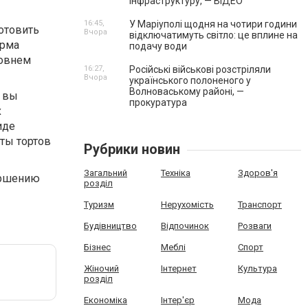
інфраструктуру, — ВІДЕО
16:45,
У Маріуполі щодня на чотири години
отовить
Вчора
відключатимуть світло: це вплине на
ирма
подачу води
ровнем
16:27,
Російські військові розстріляли
Вчора
українського полоненого у
Волноваському районі, —
ь вы
прокуратура
х
иде
ты тортов
Рубрики новин
Загальний
Техніка
Здоров'я
ершению
розділ
Туризм
Нерухомість
Транспорт
Будівництво
Відпочинок
Розваги
Бізнес
Меблі
Спорт
Жіночий
Інтернет
Культура
розділ
Економіка
Інтер'єр
Мода