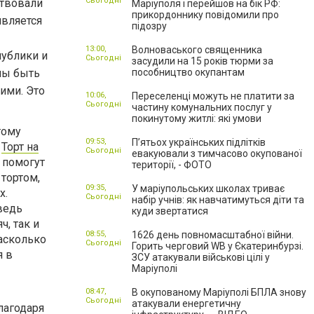
Сьогодні
ствовали
Маріуполя і перейшов на бік РФ:
прикордоннику повідомили про
является
підозру
13:00,
Волноваського священника
ублики и
Сьогодні
засудили на 15 років тюрми за
ны быть
пособництво окупантам
ими. Это
10:06,
Переселенці можуть не платити за
Сьогодні
частину комунальних послуг у
покинутому житлі: які умови
тому
09:53,
П’ятьох українських підлітків
.
Торт на
Сьогодні
евакуювали з тимчасово окупованої
 помогут
території, - ФОТО
 тортом,
09:35,
У маріупольських школах триває
х.
Сьогодні
набір учнів: як навчатимуться діти та
ведь
куди звертатися
, так и
08:55,
1626 день повномасштабної війни.
насколько
Сьогодні
Горить черговий WB у Єкатеринбурзі.
я в
ЗСУ атакували військові цілі у
Маріуполі
08:47,
В окупованому Маріуполі БПЛА знову
Сьогодні
атакували енергетичну
лагодаря