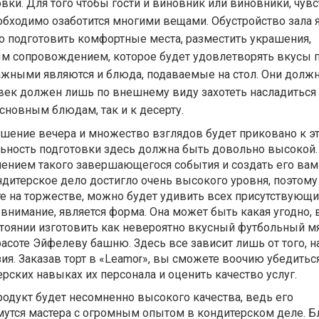
вки. Для того чтобы гости и виновник или виновники, чув
еобходимо озаботится многими вещами. Обустройство зала 
о подготовить комфортные места, разместить украшения,
м сопровождением, которое будет удовлетворять вкусы п
ажными являются и блюда, подаваемые на стол. Они долж
век должен лишь по внешнему виду захотеть насладиться 
сновным блюдам, так и к десерту.
ршение вечера и множество взглядов будет приковано к э
льность подготовки здесь должна быть довольно высокой
ением такого завершающегося события и создать его вам
ндитерское дело достигло очень высокого уровня, поэтому
е на торжестве, можно будет удивить всех присутствующи
внимание, является форма. Она может быть какая угодно, 
тоянии изготовить как невероятно вкусный футбольный мяч
асоте Эйфелеву башню. Здесь все зависит лишь от того, 
ия. Заказав торт в «Leamor», вы сможете воочию убедитьс
ских навыках их персонала и оценить качество услуг.
одукт будет несомненно высокого качества, ведь его
утся мастера с огромным опытом в кондитерском деле. Б