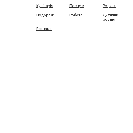
Кулінарія
Послуги
Родина
Подорожі
Робота
Дитячий
розділ
Реклама