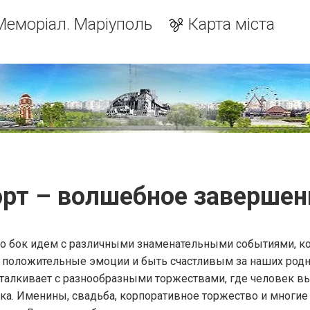
Меморіал. Маріуполь
Карта міста
орт – волшебное завершен
о бок идем с различными знаменательными событиями, к
ь положительные эмоции и быть счастливым за наших род
сталкивает с разнообразными торжествами, где человек в
ика. Именины, свадьба, корпоративное торжество и многие