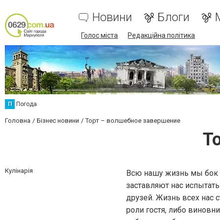
Новини
Блоги
Голос міста
Редакційна політика
П
Погода
Головна
Бізнес новини
Торт – волшебное завершение
Т
Кулінарія
Всю нашу жизнь мы бок 
заставляют нас испытат
друзей. Жизнь всех нас 
роли гостя, либо виновн