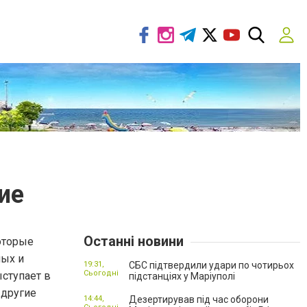
ие
Останні новини
оторые
ных и
19:31,
СБС підтвердили удари по чотирьох
Сьогодні
ыступает в
підстанціях у Маріуполі
 другие
14:44,
Дезертирував під час оборони