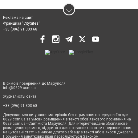
Реклама на сайті
Франшиза "CitySites"
+38 (096) 91 303 68
Віримо в повернення до Маріуполя
info@0629.com.ua
Журналисты сайта
+38 (096) 91 303 68
Допускається цитування матеріалів без отримання попередньої згоди
0629.com.ua за умови розміщення в тексті обов'язкового посилання на
0629.com.ua - Сайт міста Маріуполя. Для інтернет-видань обов'язкове
розміщення прямого, відкритого для пошукових систем гіперпосилання
на цитовані статті не нижче другого абзацу в тексті або в якості джерела.
Порушення виняткових прав переслідується Законом.