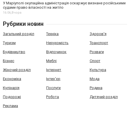
У Маріуполі окупаційна адміністрація оскаржує визнане російськими
судами право власності на житло
16:06,
Вчора
Рубрики новин
Загальний розділ
Техніка
Здоров'я
Туризм
Нерухомість
Транспорт
Будівництво
Відпочинок
Розваги
Бізнес
Меблі
Спорт
Жіночий розділ
Інтернет
Культура
Економіка
Інтер'єр
Мода
Кулінарія
Послуги
Родина
Подорожі
Робота
Дитячий розділ
Реклама