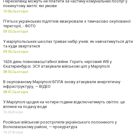
Переселенці можуть не платити за частину комунальних послуг у
покинутому житлі: які умови
10:06,
Сьогодні
П’ятьох українських підлітків евакуювали з тимчасово окупованої
території, - ФОТО
09:53,
Сьогодні
У маріупольських школах триває набір учнів: як навчатимуться діти
та куди звертатися
09:35,
Сьогодні
1626 день повномасштабної війни. Горить черговий WB у
Єкатеринбурзі. ЗСУ атакували військові цілі у Маріуполі
08:55,
Сьогодні
В окупованому Маріуполі БПЛА знову атакували енергетичну
інфраструктуру, — ВІДЕО
08:47,
Сьогодні
У Маріуполі щодня на чотири години відключатимуть світло: це
вплине на подачу води
16:45,
Вчора
Російські військові розстріляли українського полоненого у
Волноваському районі, — прокуратура
16:27,
Вчора