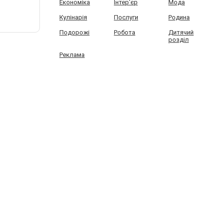
Економіка
Інтер'єр
Мода
Кулінарія
Послуги
Родина
Подорожі
Робота
Дитячий
розділ
Реклама