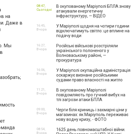
08:47,
В окупованому Маріуполі БПЛА знову
а
Сьогодні
атакували енергетичну
ов на
інфраструктуру, — ВІДЕО
ии. Даже в
16:45,
У Маріуполі щодня на чотири години
я
Вчора
відключатимуть світло: це вплине на
подачу води
о. Мы
16:27,
Російські військові розстріляли
Вчора
українського полоненого у
 в
Волноваському районі, —
прокуратура
16:06,
У Маріуполі окупаційна адміністрація
Вчора
оскаржує визнане російськими
азобрать;
судами право власності на житло
11:21,
В окупованому Маріуполі
Вчора
повідомляють про гучний вибух на
тлі загрози атаки БПЛА
димость
09:00,
Черги біля криниць і захмарні ціни у
Вчора
магазинах: як Маріуполь переживає
нову водну кризу, - ФОТО
ет
оманда
08:54,
1625 день повномасштабної війни.
Вчора