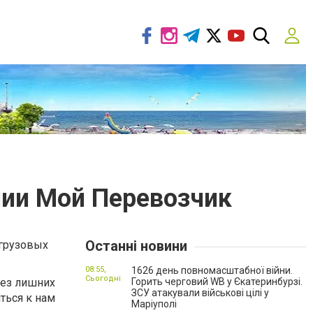
нии Мой Перевозчик
Останні новини
 грузовых
08:55,
1626 день повномасштабної війни.
Сьогодні
без лишних
Горить черговий WB у Єкатеринбурзі.
ЗСУ атакували військові цілі у
ться к нам
Маріуполі