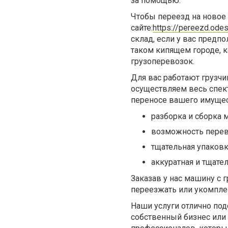
за помощью.
Чтобы переезд на новое 
сайте:
https://pereezd.odes
склад, если у вас предп
таком кипящем городе, к
грузоперевозок.
Для вас работают грузчи
осуществляем весь спек
переносе вашего имущест
разборка и сборка м
возможность перев
тщательная упаковк
аккуратная и тщате
Заказав у нас машину с 
переезжать или укомпле
Наши услуги отлично под
собственный бизнес или 