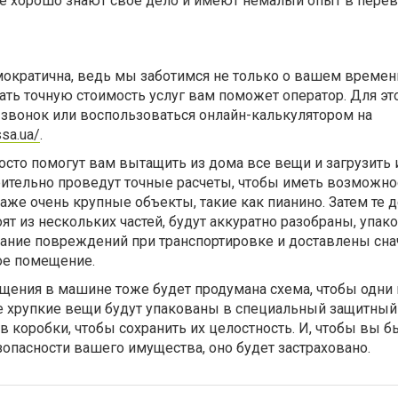
е хорошо знают свое дело и имеют немалый опыт в перев
мократична, ведь мы заботимся не только о вашем времени
ать точную стоимость услуг вам поможет оператор. Для эт
 звонок или воспользоваться онлайн-калькулятором на
ssa.ua/
.
сто помогут вам вытащить из дома все вещи и загрузить 
ительно проведут точные расчеты, чтобы иметь возможно
аже очень крупные объекты, такие как пианино. Затем те 
оят из нескольких частей, будут аккуратно разобраны, упа
жание повреждений при транспортировке и доставлены сна
ое помещение.
щения в машине тоже будет продумана схема, чтобы одни
се хрупкие вещи будут упакованы в специальный защитный
 коробки, чтобы сохранить их целостность. И, чтобы вы б
опасности вашего имущества, оно будет застраховано.