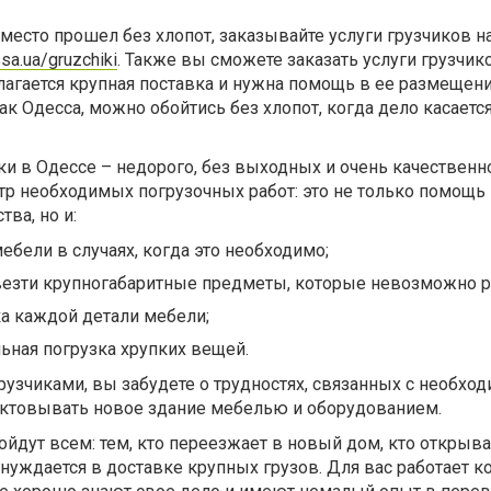
место прошел без хлопот, заказывайте услуги грузчиков н
sa.ua/gruzchiki
. Также вы сможете заказать услуги грузчик
олагается крупная поставка и нужна помощь в ее размещен
ак Одесса, можно обойтись без хлопот, когда дело касаетс
ки в Одессе – недорого, без выходных и очень качественн
тр необходимых погрузочных работ: это не только помощь
ва, но и:
ебели в случаях, когда это необходимо;
езти крупногабаритные предметы, которые невозможно р
а каждой детали мебели;
льная погрузка хрупких вещей.
грузчиками, вы забудете о трудностях, связанных с необхо
ктовывать новое здание мебелью и оборудованием.
ойдут всем: тем, кто переезжает в новый дом, кто открыва
нуждается в доставке крупных грузов. Для вас работает к