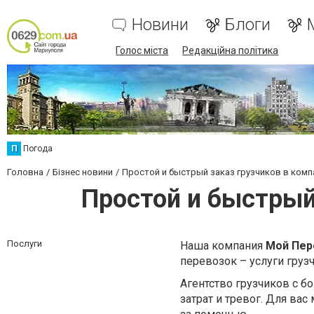
Новини
Блоги
Голос міста
Редакційна політика
П
Погода
Головна
Бізнес новини
Простой и быстрый заказ грузчиков в ком
Простой и быстрый
Послуги
Наша компания
Мой Пер
перевозок – услуги груз
Агентство грузчиков с 
затрат и тревог. Для ва