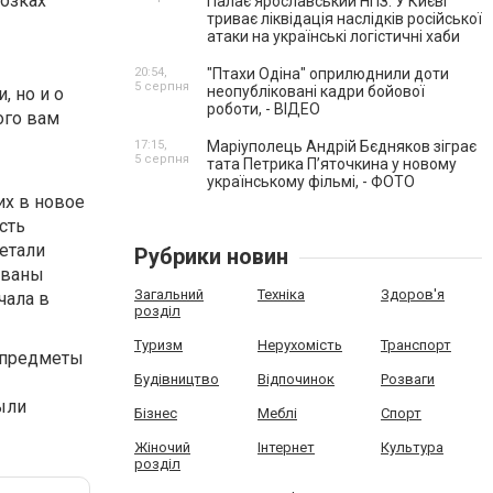
озках
Палає Ярославський НПЗ. У Києві
триває ліквідація наслідків російської
атаки на українські логістичні хаби
20:54,
"Птахи Одіна" оприлюднили доти
5 серпня
неопубліковані кадри бойової
, но и о
роботи, - ВІДЕО
ого вам
17:15,
Маріуполець Андрій Бєдняков зіграє
5 серпня
тата Петрика П’яточкина у новому
українському фільмі, - ФОТО
их в новое
сть
детали
Рубрики новин
кованы
Загальний
Техніка
Здоров'я
чала в
розділ
Туризм
Нерухомість
Транспорт
 предметы
Будівництво
Відпочинок
Розваги
ыли
Бізнес
Меблі
Спорт
Жіночий
Інтернет
Культура
розділ