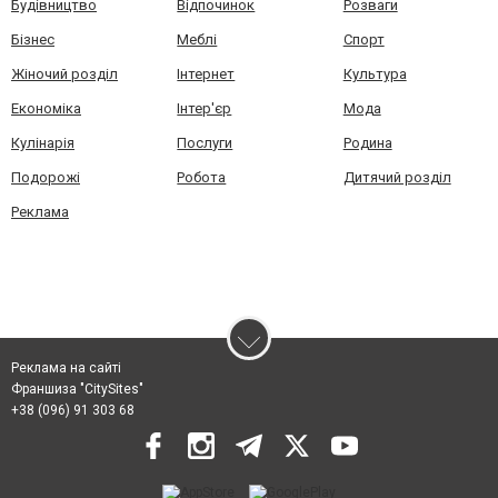
Будівництво
Відпочинок
Розваги
Бізнес
Меблі
Спорт
Жіночий розділ
Інтернет
Культура
Економіка
Інтер'єр
Мода
Кулінарія
Послуги
Родина
Подорожі
Робота
Дитячий розділ
Реклама
Реклама на сайті
Франшиза "CitySites"
+38 (096) 91 303 68