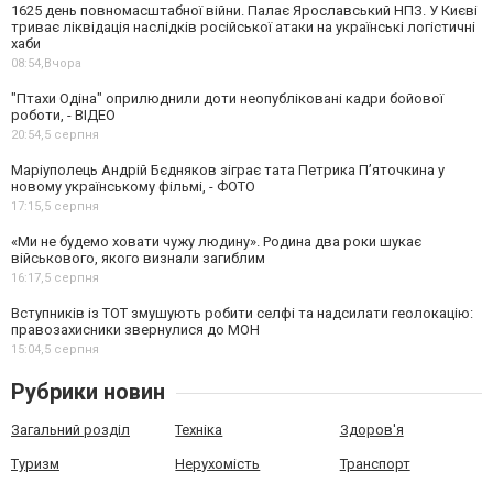
1625 день повномасштабної війни. Палає Ярославський НПЗ. У Києві
триває ліквідація наслідків російської атаки на українські логістичні
хаби
08:54,
Вчора
"Птахи Одіна" оприлюднили доти неопубліковані кадри бойової
роботи, - ВІДЕО
20:54,
5 серпня
Маріуполець Андрій Бєдняков зіграє тата Петрика П’яточкина у
новому українському фільмі, - ФОТО
17:15,
5 серпня
«Ми не будемо ховати чужу людину». Родина два роки шукає
військового, якого визнали загиблим
16:17,
5 серпня
Вступників із ТОТ змушують робити селфі та надсилати геолокацію:
правозахисники звернулися до МОН
15:04,
5 серпня
Рубрики новин
Загальний розділ
Техніка
Здоров'я
Туризм
Нерухомість
Транспорт