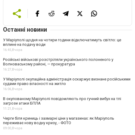
Останні новини
У Маріуполі щодня на чотири години відключатимуть світло: це
вплине на подачу води
16:45,
Вчора
Російські військові розстріляли українського полоненого у
Волноваському районі, — прокуратура
16:27,
Вчора
У Маріуполі окупаційна адміністрація оскаржує визнане російськими
судами право власності на житло
16:06,
Вчора
В окупованому Маріуполі повідомляють про гучний вибух на тлі
загрози атаки БПЛА
11:21,
Вчора
Черги біля криниць і захмарні ціни у магазинах: як Маріуполь
переживає нову водну кризу, - ФОТО
09:00,
Вчора