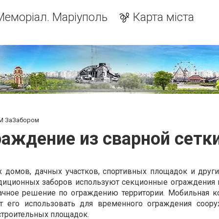
Меморіал. Маріуполь
Карта міста
ТМ ЗаЗабором
раждение из сварной сетк
 домов, дачных участков, спортивных площадок и други
адиционных заборов используют секционные ограждения 
дачное решение по ограждению территории. Мобильная к
ет его использовать для временного ограждения соору
 строительных площадок.