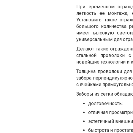
При временном огражд
легкость ее монтажа, 
Установить такое огра
большого количества р
имеет высокую светопр
универсальным для огр
Делают такие ограждени
стальной проволоки с
новейшие технологии и 
Толщина проволоки для 
забора перпендикулярно,
с ячейками прямоуголь
Заборы из сетки облада
долговечность;
отличная просматри
эстетичный внешни
быстрота и простат