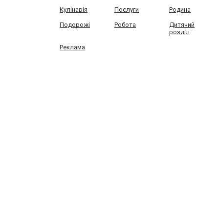
Кулінарія
Послуги
Родина
Подорожі
Робота
Дитячий
розділ
Реклама