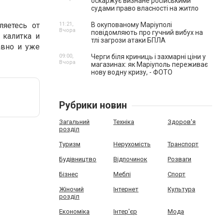
оскаржує визнане російськими
судами право власності на житло
ляетесь от
11:21,
В окупованому Маріуполі
Вчора
повідомляють про гучний вибух на
 калитка и
тлі загрози атаки БПЛА
авно и уже
09:00,
Черги біля криниць і захмарні ціни у
Вчора
магазинах: як Маріуполь переживає
нову водну кризу, - ФОТО
Рубрики новин
Загальний
Техніка
Здоров'я
розділ
Туризм
Нерухомість
Транспорт
Будівництво
Відпочинок
Розваги
Бізнес
Меблі
Спорт
Жіночий
Інтернет
Культура
розділ
Економіка
Інтер'єр
Мода