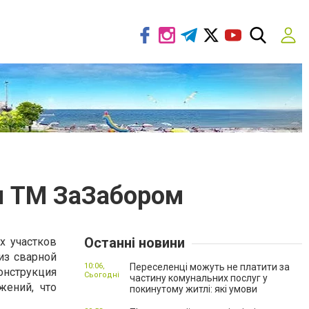
и ТМ ЗаЗабором
Останні новини
х участков
из сварной
10:06,
Переселенці можуть не платити за
онструкция
Сьогодні
частину комунальних послуг у
жений, что
покинутому житлі: які умови