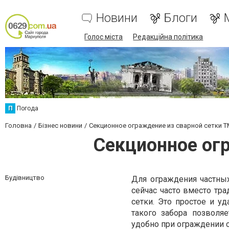
Новини
Блоги
Голос міста
Редакційна політика
П
Погода
Головна
Бізнес новини
Секционное ограждение из сварной сетки 
Секционное ог
Будівництво
Для ограждения частных
сейчас часто вместо тр
сетки. Это простое и у
такого забора позволя
удобно при ограждении