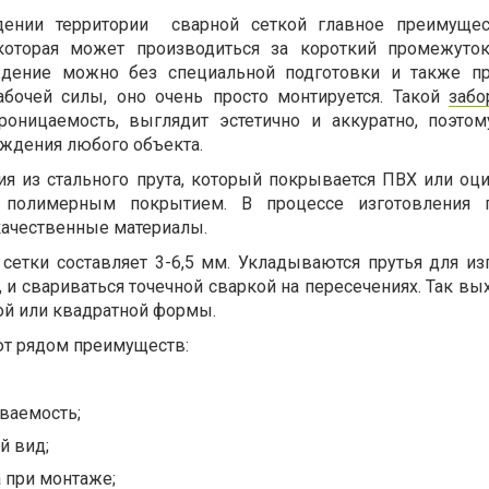
ении территории сварной сеткой главное преимущес
которая может производиться за короткий промежуто
ждение можно без специальной подготовки и также п
абочей силы, оно очень просто монтируется. Такой
забо
оницаемость, выглядит эстетично и аккуратно, поэтом
аждения любого объекта.
я из стального прута, который покрывается ПВХ или оц
 полимерным покрытием. В процессе изготовления 
качественные материалы.
сетки составляет 3-6,5 мм. Укладываются прутья для из
 и свариваться точечной сваркой на пересечениях. Так вы
ной или квадратной формы.
ют рядом преимуществ:
ваемость;
й вид;
а при монтаже;