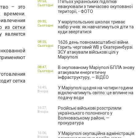
09:53,
П’ятьох українських підлітків
Сьогодні
тво – это
евакуювали з тимчасово окупованої
території, - ФОТО
к времени.
ривлечения
09:35,
У маріупольських школах триває
Сьогодні
р из сетки
набір учнів: як навчатимуться діти та
куди звертатися
у является
08:55,
1626 день повномасштабної війни.
Сьогодні
Горить черговий WB у Єкатеринбурзі.
инкованной
ЗСУ атакували військові цілі у
применяют
Маріуполі
08:47,
В окупованому Маріуполі БПЛА знову
Сьогодні
атакували енергетичну
готовления
інфраструктуру, — ВІДЕО
ходит сетка
16:45,
У Маріуполі щодня на чотири години
Вчора
відключатимуть світло: це вплине на
подачу води
16:27,
Російські військові розстріляли
Вчора
українського полоненого у
Волноваському районі, —
прокуратура
16:06,
У Маріуполі окупаційна адміністрація
Вчора