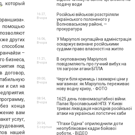
д
, который
подачу води
16:27,
Російські військові розстріляли
Вчора
франшиза».
українського полоненого у
Волноваському районі, —
го помощью
прокуратура
озволяют
кже других
16:06,
У Маріуполі окупаційна адміністрація
Вчора
оскаржує визнане російськими
 способом.
судами право власності на житло
ранчайзи –
о бизнеса,
11:21,
В окупованому Маріуполі
Вчора
повідомляють про гучний вибух на
риятия под
тлі загрози атаки БПЛА
в договор,
стабильную
09:00,
Черги біля криниць і захмарні ціни у
Вчора
магазинах: як Маріуполь переживає
и и сил на
нову водну кризу, - ФОТО
едприятия.
программу,
08:54,
1625 день повномасштабної війни.
Вчора
Палає Ярославський НПЗ. У Києві
 без конца
триває ліквідація наслідків російської
ожение вам
атаки на українські логістичні хаби
кет услуг,
20:54,
"Птахи Одіна" оприлюднили доти
удования,
5 серпня
неопубліковані кадри бойової
алов нашей
роботи, - ВІДЕО