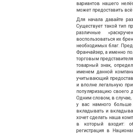
вариантов нашего нелёг
может предоставить всё 
Для начала давайте раз
Существует такой тип п
различные «раскруч
воспользоваться их брен
необходимых благ. Пре
Франчайзер, а именно п
торговым представителя
товарный знак, опреде
именем данной компани
учитывающий предостав
и вполне легальную при
популяризацию своего д
Одним словом, в случае
у вас намного больше 
вкладывать и вкладыва
хочет сделать наша ком
в который входит: об
регистрация в Национа