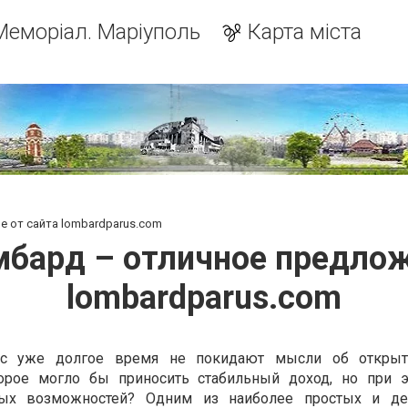
Меморіал. Маріуполь
Карта міста
 от сайта lombardparus.com
бард – отличное предлож
lombardparus.com
ас уже долгое время не покидают мысли об открыт
торое могло бы приносить стабильный доход, но при 
вых возможностей? Одним из наиболее простых и де