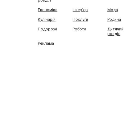
розділ
Економіка
Інтер'єр
Мода
Кулінарія
Послуги
Родина
Подорожі
Робота
Дитячий
розділ
Реклама