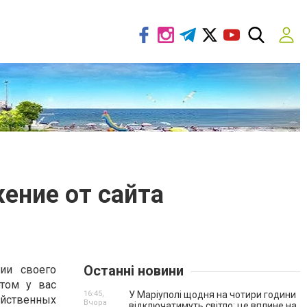
ение от сайта
Останні новини
ии своего
этом у вас
16:45,
У Маріуполі щодня на чотири години
йственных
Вчора
відключатимуть світло: це вплине на