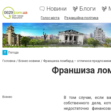
Новини
Блоги
Голос міста
Редакційна політика
П
Погода
Головна
Бізнес новини
Франшиза ломбард – отличное предложение
Франшиза лом
Бізнес
В том случае, если в
собственного дела, ко
недостаточно финансо