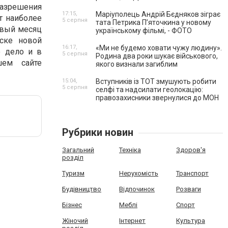
разрешения
17:15,
Маріуполець Андрій Бєдняков зіграє
т наиболее
5 серпня
тата Петрика П’яточкина у новому
рвый месяц
українському фільмі, - ФОТО
ске новой
16:17,
«Ми не будемо ховати чужу людину».
ё дело и в
5 серпня
Родина два роки шукає військового,
ем сайте
якого визнали загиблим
15:04,
Вступників із ТОТ змушують робити
5 серпня
селфі та надсилати геолокацію:
правозахисники звернулися до МОН
Рубрики новин
Загальний
Техніка
Здоров'я
розділ
Туризм
Нерухомість
Транспорт
Будівництво
Відпочинок
Розваги
Бізнес
Меблі
Спорт
Жіночий
Інтернет
Культура