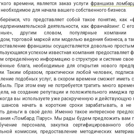
кого времени, является заказ услуги
франшиза ломбар
необходимое для начала вашего собственного бизнеса.
берёмся, что представляет собой такое понятие, как «
редпринимательской деятельности, как франчайзинг. С е
енные», другим словом, популярные компании п
дом, торговой маркой или моделью ведения бизнеса, а та
доставление франшизы осуществляется довольно простым
ользующаяся успехом известная компания предоставляет ф
м определённую информацию о структуре и системе своег
лённые блага, необходимые для открытия нового предп
и. Таким образом, практически любой человек, подписа
ление подобных услуг, в скором времени сможет иметь 
быль. При этом ему не потребуется тратить много времен
ела, на создание репутации и положительного имиджа пр
, когда вы используете уже раскрученную и действующую 
шансов начать в короткие сроки зарабатывать, а не
ть деньги в своё дело. Именно такое интересное предл
пания «Ломбард Парус». Мы рады будем предложить вам па
учение персонала, закупка сертифицированного обор
льной комиссии, предоставление методических матери