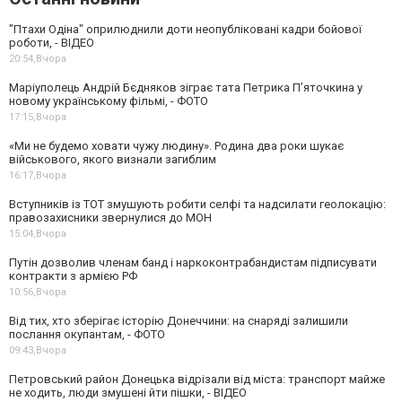
"Птахи Одіна" оприлюднили доти неопубліковані кадри бойової
роботи, - ВІДЕО
20:54,
Вчора
Маріуполець Андрій Бєдняков зіграє тата Петрика П’яточкина у
новому українському фільмі, - ФОТО
17:15,
Вчора
«Ми не будемо ховати чужу людину». Родина два роки шукає
військового, якого визнали загиблим
16:17,
Вчора
Вступників із ТОТ змушують робити селфі та надсилати геолокацію:
правозахисники звернулися до МОН
15:04,
Вчора
Путін дозволив членам банд і наркоконтрабандистам підписувати
контракти з армією РФ
10:56,
Вчора
Від тих, хто зберігає історію Донеччини: на снаряді залишили
послання окупантам, - ФОТО
09:43,
Вчора
Петровський район Донецька відрізали від міста: транспорт майже
не ходить, люди змушені йти пішки, - ВІДЕО