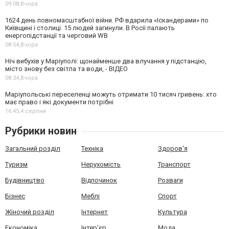
09:08,
Вчора
1624 день повномасштабної війни. РФ вдарила «Іскандерами» по
Київщині і столиці. 15 людей загинули. В Росії палають
енергопідстанції та черговий WB
08:54,
Вчора
Ніч вибухів у Маріуполі: щонайменше два влучання у підстанцію,
місто знову без світла та води, - ВІДЕО
08:34,
Вчора
Маріупольські переселенці можуть отримати 10 тисяч гривень: хто
має право і які документи потрібні
16:45,
4 серпня
Рубрики новин
Загальний розділ
Техніка
Здоров'я
Туризм
Нерухомість
Транспорт
Будівництво
Відпочинок
Розваги
Бізнес
Меблі
Спорт
Жіночий розділ
Інтернет
Культура
Економіка
Інтер'єр
Мода