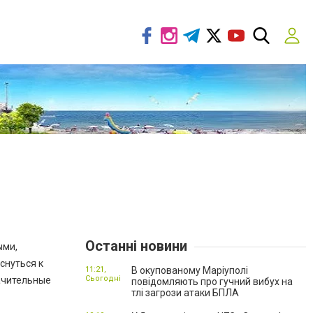
Останні новини
ыми,
снуться к
11:21,
В окупованому Маріуполі
Сьогодні
ачительные
повідомляють про гучний вибух на
тлі загрози атаки БПЛА