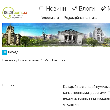
Новини
Блоги
Голос міста
Редакційна політика
П
Погода
Головна
Бізнес новини
Рубль Николая II
Послуги
Каждый настоящий нумизмат
качественными, дорогими. 
вехам истории, ведь каждая
открытия.