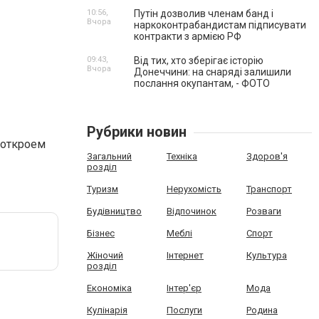
10:56,
Путін дозволив членам банд і
Вчора
наркоконтрабандистам підписувати
контракти з армією РФ
09:43,
Від тих, хто зберігає історію
Вчора
Донеччини: на снаряді залишили
послання окупантам, - ФОТО
Рубрики новин
 откроем
Загальний
Техніка
Здоров'я
розділ
Туризм
Нерухомість
Транспорт
Будівництво
Відпочинок
Розваги
Бізнес
Меблі
Спорт
Жіночий
Інтернет
Культура
розділ
Економіка
Інтер'єр
Мода
Кулінарія
Послуги
Родина