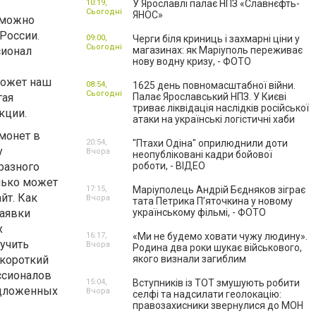
10:19,
У Ярославлі палає НПЗ «Славнєфть-
Сьогодні
ЯНОС»
 можно
России.
09:00,
Черги біля криниць і захмарні ціни у
Сьогодні
сионал
магазинах: як Маріуполь переживає
нову водну кризу, - ФОТО
может наш
08:54,
1625 день повномасштабної війни.
Сьогодні
гая
Палає Ярославський НПЗ. У Києві
триває ліквідація наслідків російської
кции.
атаки на українські логістичні хаби
монет в
20:54,
"Птахи Одіна" оприлюднили доти
у
Вчора
неопубліковані кадри бойової
разного
роботи, - ВІДЕО
олько может
17:15,
Маріуполець Андрій Бєдняков зіграє
йт. Как
Вчора
тата Петрика П’яточкина у новому
заявки
українському фільмі, - ФОТО
х
16:17,
«Ми не будемо ховати чужу людину».
учить
Вчора
Родина два роки шукає військового,
 короткий
якого визнали загиблим
ссионалов
15:04,
Вступників із ТОТ змушують робити
едложенных
Вчора
селфі та надсилати геолокацію:
правозахисники звернулися до МОН