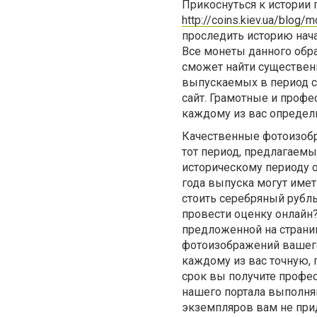
Прикоснуться к истории 
http://coins.kiev.ua/blog/m
проследить историю нач
Все монеты данного обр
сможет найти существенн
выпускаемых в период с 
сайт. Грамотные и проф
каждому из вас определ
Качественные фотоизобр
тот период, предлагаемы
историческому периоду о
года выпуска могут имет
стоить серебряный рубль
провести оценку онлайн?
предложенной на страниц
фотоизображений вашего
каждому из вас точную,
срок вы получите профе
нашего портала выполня
экземпляров вам не прид