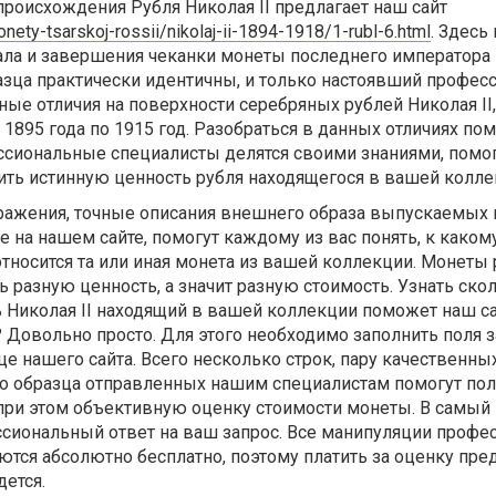
происхождения Рубля Николая II предлагает наш сайт
onety-tsarskoj-rossii/nikolaj-ii-1894-1918/1-rubl-6.html
. Здесь
ала и завершения чеканки монеты последнего императора 
азца практически идентичны, и только настоявший профес
ые отличия на поверхности серебряных рублей Николая II,
1895 года по 1915 год. Разобраться в данных отличиях по
ессиональные специалисты делятся своими знаниями, помо
ить истинную ценность рубля находящегося в вашей колле
ажения, точные описания внешнего образа выпускаемых 
е на нашем сайте, помогут каждому из вас понять, к каком
тносится та или иная монета из вашей коллекции. Монеты 
ь разную ценность, а значит разную стоимость. Узнать ск
 Николая II находящий в вашей коллекции поможет наш са
 Довольно просто. Для этого необходимо заполнить поля 
е нашего сайта. Всего несколько строк, пару качественны
 образца отправленных нашим специалистам помогут пол
 при этом объективную оценку стоимости монеты. В самый
ссиональный ответ на ваш запрос. Все манипуляции профе
ются абсолютно бесплатно, поэтому платить за оценку пр
ется.