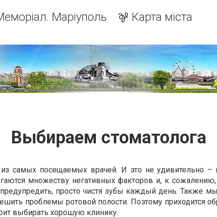
Меморіал. Маріуполь
Карта міста
Выбираем стоматолога
и из самых посещаемых врачей. И это не удивительно –
гаются множеству негативных факторов и, к сожалению,
предупредить, просто чистя зубы каждый день. Также мы
шить проблемы ротовой полости. Поэтому приходится об
тоит выбирать хорошую клинику.