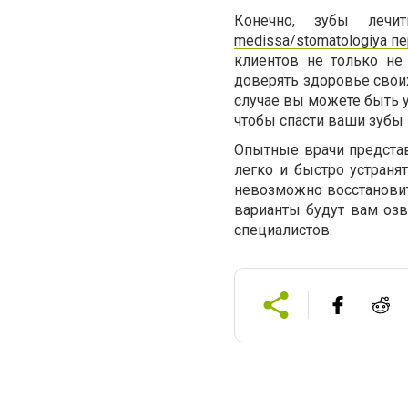
Конечно, зубы лечи
medissa/stomatologiya п
клиентов не только не
доверять здоровье свои
случае вы можете быть 
чтобы спасти ваши зубы 
Опытные врачи представ
легко и быстро устраня
невозможно восстановит
варианты будут вам оз
специалистов.