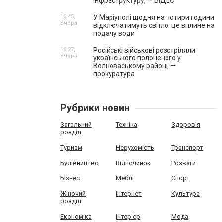
інфраструктуру, — ВІДЕО
16:45,
У Маріуполі щодня на чотири години
Вчора
відключатимуть світло: це вплине на
подачу води
16:27,
Російські військові розстріляли
Вчора
українського полоненого у
Волноваському районі, —
прокуратура
Рубрики новин
Загальний
Техніка
Здоров'я
розділ
Туризм
Нерухомість
Транспорт
Будівництво
Відпочинок
Розваги
Бізнес
Меблі
Спорт
Жіночий
Інтернет
Культура
розділ
Економіка
Інтер'єр
Мода