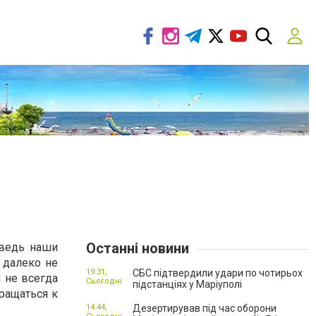
Останні новини
 ведь наши
 далеко не
19:31,
СБС підтвердили удари по чотирьох
 не всегда
Сьогодні
підстанціях у Маріуполі
ращаться к
14:44,
Дезертирував під час оборони