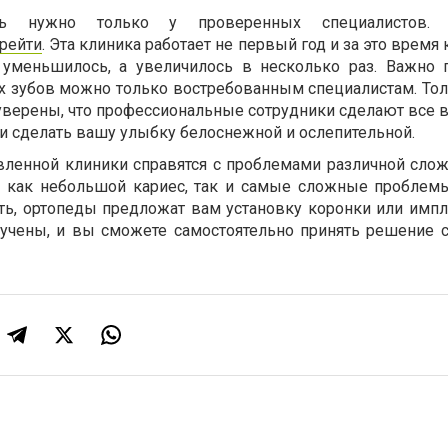
ть нужно только у проверенных специалистов. 
ерейти
. Эта клиника работает не первый год и за это время
 уменьшилось, а увеличилось в несколько раз. Важно п
х зубов можно только востребованным специалистам. Тол
уверены, что профессиональные сотрудники сделают все 
и сделать вашу улыбку белоснежной и ослепительной.
ленной клиники справятся с проблемами различной слож
т как небольшой кариес, так и самые сложные проблемы
ь, ортопеды предложат вам установку коронки или импла
вучены, и вы сможете самостоятельно принять решение