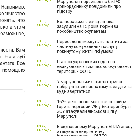
Сьогодні
Маріуполя і перейшов на бік РФ:
Например,
прикордоннику повідомили про
підозру
 количество
онять, что
13:00,
Волноваського священника
Сьогодні
ько в этом
засудили на 15 років тюрми за
пособництво окупантам
возможное,
10:06,
Переселенці можуть не платити за
Сьогодні
частину комунальних послуг у
ности. Вам
покинутому житлі: які умови
. Если зуб
09:53,
П’ятьох українських підлітків
нтата. Все
Сьогодні
евакуювали з тимчасово окупованої
 с помощью
території, - ФОТО
09:35,
У маріупольських школах триває
Сьогодні
набір учнів: як навчатимуться діти та
куди звертатися
08:55,
1626 день повномасштабної війни.
Сьогодні
Горить черговий WB у Єкатеринбурзі.
ЗСУ атакували військові цілі у
Маріуполі
08:47,
В окупованому Маріуполі БПЛА знову
Сьогодні
атакували енергетичну