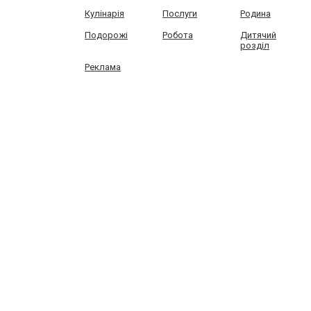
Кулінарія
Послуги
Родина
Подорожі
Робота
Дитячий
розділ
Реклама