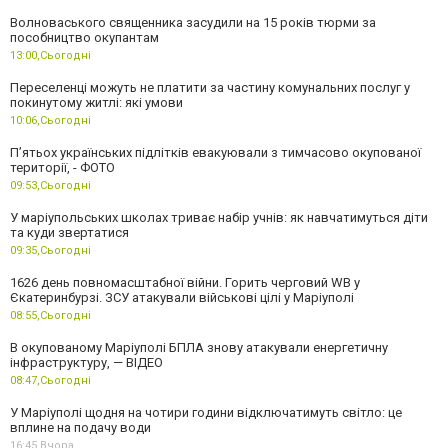
Волноваського священника засудили на 15 років тюрми за
пособництво окупантам
13:00,
Сьогодні
Переселенці можуть не платити за частину комунальних послуг у
покинутому житлі: які умови
10:06,
Сьогодні
П’ятьох українських підлітків евакуювали з тимчасово окупованої
території, - ФОТО
09:53,
Сьогодні
У маріупольських школах триває набір учнів: як навчатимуться діти
та куди звертатися
09:35,
Сьогодні
1626 день повномасштабної війни. Горить черговий WB у
Єкатеринбурзі. ЗСУ атакували військові цілі у Маріуполі
08:55,
Сьогодні
В окупованому Маріуполі БПЛА знову атакували енергетичну
інфраструктуру, — ВІДЕО
08:47,
Сьогодні
У Маріуполі щодня на чотири години відключатимуть світло: це
вплине на подачу води
16:45,
Вчора