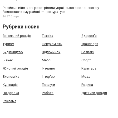
Російські військові розстріляли українського полоненого у
Волноваському районі, — прокуратура
16:27,
Вчора
Рубрики новин
Загальний розділ
Техніка
Здоров'я
Туризм
Нерухомість
Транспорт
Будівництво
Відпочинок
Розваги
Бізнес
Меблі
Спорт
Жіночий розділ
Інтернет
Культура
Економіка
Інтер'єр
Мода
Кулінарія
Послуги
Родина
Подорожі
Робота
Дитячий розділ
Реклама