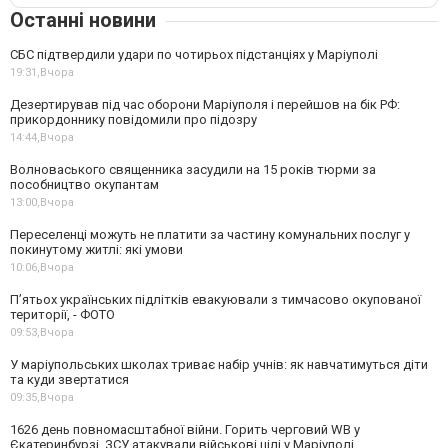
Останні новини
СБС підтвердили удари по чотирьох підстанціях у Маріуполі
19:31,
Вчора
Дезертирував під час оборони Маріуполя і перейшов на бік РФ:
прикордоннику повідомили про підозру
14:44,
Вчора
Волноваського священника засудили на 15 років тюрми за
пособництво окупантам
13:00,
Вчора
Переселенці можуть не платити за частину комунальних послуг у
покинутому житлі: які умови
10:06,
Вчора
П’ятьох українських підлітків евакуювали з тимчасово окупованої
території, - ФОТО
09:53,
Вчора
У маріупольських школах триває набір учнів: як навчатимуться діти
та куди звертатися
09:35,
Вчора
1626 день повномасштабної війни. Горить черговий WB у
Єкатеринбурзі. ЗСУ атакували військові цілі у Маріуполі