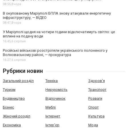
08:55,
Вчора
В окупованому Маріуполі БПЛА знову атакували енергетичну
інфраструктуру, — ВІДЕО
08:47,
Вчора
У Маріуполі щодня на чотири години відключатимуть світло: це
вплине на подачу води
16:45,
6 серпня
Російські військові розстріляли українського полоненого у
Волноваському районі, — прокуратура
16:27,
6 серпня
Рубрики новин
Загальний розділ
Техніка
Здоров'я
Туризм
Нерухомість
Транспорт
Будівництво
Відпочинок
Розваги
Бізнес
Меблі
Спорт
Жіночий розділ
Інтернет
Культура
Економіка
Інтер'єр
Мода