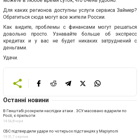
можете в любое время суток, что очень удобно.
Для каких регионов доступны услуги сервиса Займер?
Обратиться сюда могут все жители России.
Как видите, проблемы с финансами могут решаться
довольно просто. Узнавайте больше об экспресс
кредитах и у вас не будет никаких затруднений с
деньгами.
Удачи.
Останні новини
В Генштабі розкрили наслідки атаки . ЗСУ масовано вдарили по
Росії, є прильоти
14:56,
Вчора
СБС підтвердили удари по чотирьох підстанціях у Маріуполі
19:31,
7 серпня