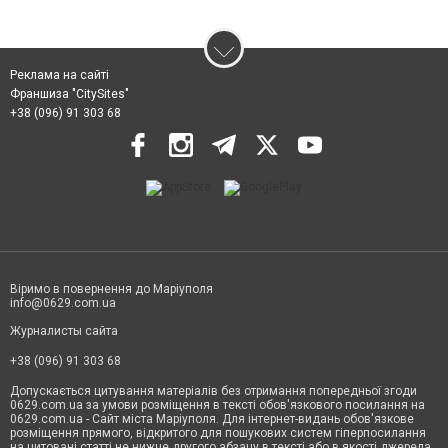
Реклама на сайті
Франшиза "CitySites"
+38 (096) 91 303 68
Віримо в повернення до Маріуполя
info@0629.com.ua
Журналисты сайта
+38 (096) 91 303 68
Допускається цитування матеріалів без отримання попередньої згоди
0629.com.ua за умови розміщення в тексті обов'язкового посилання на
0629.com.ua - Сайт міста Маріуполя. Для інтернет-видань обов'язкове
розміщення прямого, відкритого для пошукових систем гіперпосилання
на цитовані статті не нижче другого абзацу в тексті або в якості джерела.