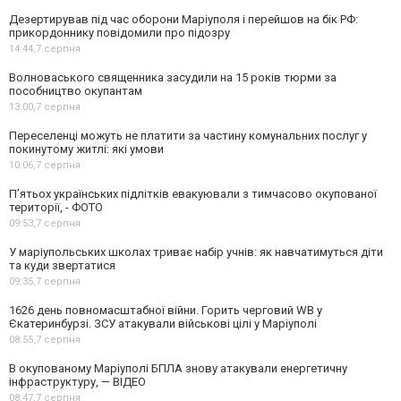
Дезертирував під час оборони Маріуполя і перейшов на бік РФ:
прикордоннику повідомили про підозру
14:44,
7 серпня
Волноваського священника засудили на 15 років тюрми за
пособництво окупантам
13:00,
7 серпня
Переселенці можуть не платити за частину комунальних послуг у
покинутому житлі: які умови
10:06,
7 серпня
П’ятьох українських підлітків евакуювали з тимчасово окупованої
території, - ФОТО
09:53,
7 серпня
У маріупольських школах триває набір учнів: як навчатимуться діти
та куди звертатися
09:35,
7 серпня
1626 день повномасштабної війни. Горить черговий WB у
Єкатеринбурзі. ЗСУ атакували військові цілі у Маріуполі
08:55,
7 серпня
В окупованому Маріуполі БПЛА знову атакували енергетичну
інфраструктуру, — ВІДЕО
08:47,
7 серпня