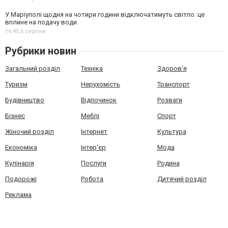
У Маріуполі щодня на чотири години відключатимуть світло: це
вплине на подачу води
16:45,
6 серпня
Рубрики новин
Загальний розділ
Техніка
Здоров'я
Туризм
Нерухомість
Транспорт
Будівництво
Відпочинок
Розваги
Бізнес
Меблі
Спорт
Жіночий розділ
Інтернет
Культура
Економіка
Інтер'єр
Мода
Кулінарія
Послуги
Родина
Подорожі
Робота
Дитячий розділ
Реклама