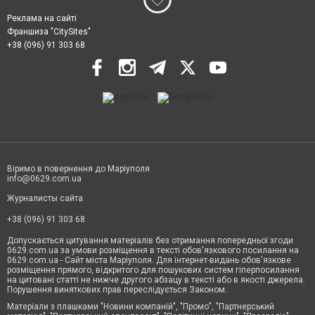
Реклама на сайті
Франшиза "CitySites"
+38 (096) 91 303 68
Віримо в повернення до Маріуполя
info@0629.com.ua
Журналисты сайта
+38 (096) 91 303 68
Допускається цитування матеріалів без отримання попередньої згоди
0629.com.ua за умови розміщення в тексті обов'язкового посилання на
0629.com.ua - Сайт міста Маріуполя. Для інтернет-видань обов'язкове
розміщення прямого, відкритого для пошукових систем гіперпосилання
на цитовані статті не нижче другого абзацу в тексті або в якості джерела.
Порушення виняткових прав переслідується Законом.
Матеріали з плашками "Новини компаній", "Промо", "Партнерський