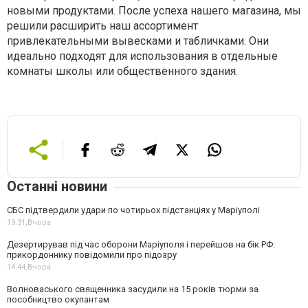
новыми продуктами. После успеха нашего магазина, мы
решили расширить наш ассортимент
привлекательными вывесками и табличками. Они
идеально подходят для использования в отдельные
комнаты школы или общественного здания.
Останні новини
СБС підтвердили удари по чотирьох підстанціях у Маріуполі
19:31,
Вчора
Дезертирував під час оборони Маріуполя і перейшов на бік РФ:
прикордоннику повідомили про підозру
14:44,
Вчора
Волноваського священника засудили на 15 років тюрми за
пособництво окупантам