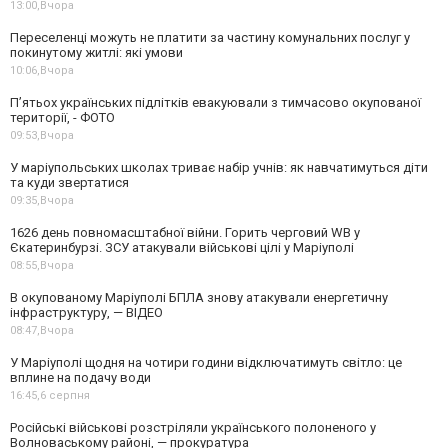
13:00,
Вчора
Переселенці можуть не платити за частину комунальних послуг у
покинутому житлі: які умови
10:06,
Вчора
П’ятьох українських підлітків евакуювали з тимчасово окупованої
території, - ФОТО
09:53,
Вчора
У маріупольських школах триває набір учнів: як навчатимуться діти
та куди звертатися
09:35,
Вчора
1626 день повномасштабної війни. Горить черговий WB у
Єкатеринбурзі. ЗСУ атакували військові цілі у Маріуполі
08:55,
Вчора
В окупованому Маріуполі БПЛА знову атакували енергетичну
інфраструктуру, — ВІДЕО
08:47,
Вчора
У Маріуполі щодня на чотири години відключатимуть світло: це
вплине на подачу води
16:45,
6 серпня
Російські військові розстріляли українського полоненого у
Волноваському районі, — прокуратура