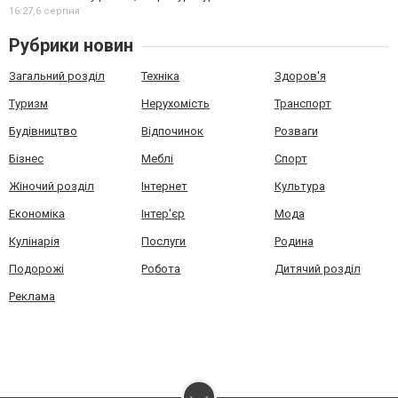
16:27,
6 серпня
Рубрики новин
Загальний розділ
Техніка
Здоров'я
Туризм
Нерухомість
Транспорт
Будівництво
Відпочинок
Розваги
Бізнес
Меблі
Спорт
Жіночий розділ
Інтернет
Культура
Економіка
Інтер'єр
Мода
Кулінарія
Послуги
Родина
Подорожі
Робота
Дитячий розділ
Реклама