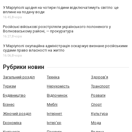
У Маріуполі щодня на чотири години відключатимуть світло: це
вплине на подачу води
16:45,
Вчора
Російські військові розстріляли українського полоненого у
Волноваському районі, — прокуратура
16:27,
Вчора
У Маріуполі окупаційна адміністрація оскаржує визнане російськими
судами право власності на житло
16:06,
Вчора
Рубрики новин
Загальний розділ
Техніка
Здоров'я
Туризм
Нерухомість
Транспорт
Будівництво
Відпочинок
Розваги
Бізнес
Меблі
Спорт
Жіночий розділ
Інтернет
Культура
Економіка
Інтер'єр
Мода
Кулінарія
Послуги
Родина