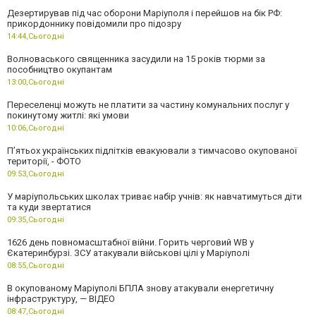
Дезертирував під час оборони Маріуполя і перейшов на бік РФ:
прикордоннику повідомили про підозру
14:44,
Сьогодні
Волноваського священника засудили на 15 років тюрми за
пособництво окупантам
13:00,
Сьогодні
Переселенці можуть не платити за частину комунальних послуг у
покинутому житлі: які умови
10:06,
Сьогодні
П’ятьох українських підлітків евакуювали з тимчасово окупованої
території, - ФОТО
09:53,
Сьогодні
У маріупольських школах триває набір учнів: як навчатимуться діти
та куди звертатися
09:35,
Сьогодні
1626 день повномасштабної війни. Горить черговий WB у
Єкатеринбурзі. ЗСУ атакували військові цілі у Маріуполі
08:55,
Сьогодні
В окупованому Маріуполі БПЛА знову атакували енергетичну
інфраструктуру, — ВІДЕО
08:47,
Сьогодні