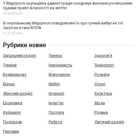
У Маріуполі окупаційна адміністрація оскаржує визнане російськими
судами право власності на житло
16:06,
Вчора
В окупованому Маріуполі повідомляють про гучний вибух на тлі
загрози атаки БПЛА
11:21,
Вчора
Рубрики новин
Загальний розділ
Техніка
Здоров'я
Туризм
Нерухомість
Транспорт
Будівництво
Відпочинок
Розваги
Бізнес
Меблі
Спорт
Жіночий розділ
Інтернет
Культура
Економіка
Інтер'єр
Мода
Кулінарія
Послуги
Родина
Подорожі
Робота
Дитячий розділ
Реклама