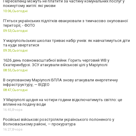
Переселенці можуть не платити за частину комунальних послуг у
покинутому житлі: які умови
10:06,
Сьогодні
П’ятьох українських підлітків евакуювали з тимчасово окупованої
території, - ФОТО
09:53,
Сьогодні
У маріупольських школах триває набір учнів: як навчатимуться діти
та куди звертатися
09:35,
Сьогодні
1626 день повномасштабної війни. Горить черговий WB у
Єкатеринбурзі. ЗСУ атакували військові цілі у Маріуполі
08:55,
Сьогодні
В окупованому Маріуполі БПЛА знову атакували енергетичну
інфраструктуру, — ВІДЕО
08:47,
Сьогодні
У Маріуполі щодня на чотири години відключатимуть світло: це
вплине на подачу води
16:45,
Вчора
Російські військові розстріляли українського полоненого у
Волноваському районі, — прокуратура
16:27,
Вчора