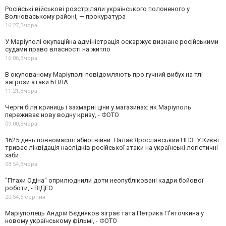
Російські військові розстріляли українського полоненого у
Волноваському районі, — прокуратура
16:27,
Вчора
У Маріуполі окупаційна адміністрація оскаржує визнане російськими
судами право власності на житло
16:06,
Вчора
В окупованому Маріуполі повідомляють про гучний вибух на тлі
загрози атаки БПЛА
11:21,
Вчора
Черги біля криниць і захмарні ціни у магазинах: як Маріуполь
переживає нову водну кризу, - ФОТО
09:00,
Вчора
1625 день повномасштабної війни. Палає Ярославський НПЗ. У Києві
триває ліквідація наслідків російської атаки на українські логістичні
хаби
08:54,
Вчора
"Птахи Одіна" оприлюднили доти неопубліковані кадри бойової
роботи, - ВІДЕО
20:54,
5 серпня
Маріуполець Андрій Бєдняков зіграє тата Петрика П’яточкина у
новому українському фільмі, - ФОТО