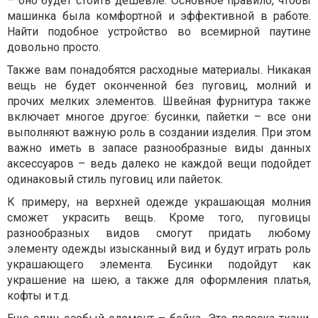
– оно будет стоить дешевле. Основное правило, чтобы
машинка была комфортной и эффективной в работе.
Найти подобное устройство во всемирной паутине
довольно просто.
Также вам понадобятся расходные материалы. Никакая
вещь не будет оконченной без пуговиц, молний и
прочих мелких элементов. Швейная фурнитура также
включает многое другое: бусинки, пайетки – все они
выполняют важную роль в создании изделия. При этом
важно иметь в запасе разнообразные виды данных
аксессуаров – ведь далеко не каждой вещи подойдет
одинаковый стиль пуговиц или пайеток.
К примеру, на верхней одежде украшающая молния
сможет украсить вещь. Кроме того, пуговицы
разнообразных видов смогут придать любому
элементу одежды изысканный вид и будут играть роль
украшающего элемента. Бусинки подойдут как
украшение на шею, а также для оформления платья,
кофты и т.д.