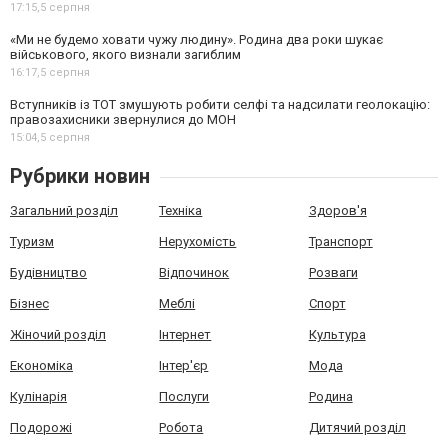
17:15,
5 серпня
«Ми не будемо ховати чужу людину». Родина два роки шукає
військового, якого визнали загиблим
16:17,
5 серпня
Вступників із ТОТ змушують робити селфі та надсилати геолокацію:
правозахисники звернулися до МОН
15:04,
5 серпня
Рубрики новин
Загальний розділ
Техніка
Здоров'я
Туризм
Нерухомість
Транспорт
Будівництво
Відпочинок
Розваги
Бізнес
Меблі
Спорт
Жіночий розділ
Інтернет
Культура
Економіка
Інтер'єр
Мода
Кулінарія
Послуги
Родина
Подорожі
Робота
Дитячий розділ