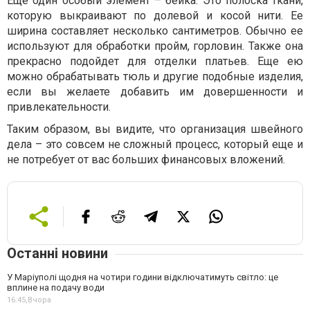
Еще один особый элемент – бейка. Это полоска ткани,
которую выкраивают по долевой и косой нити. Ее
ширина составляет несколько сантиметров. Обычно ее
используют для обработки пройм, горловин. Также она
прекрасно подойдет для отделки платьев. Еще ею
можно обрабатывать тюль и другие подобные изделия,
если вы желаете добавить им довершенности и
привлекательности.
Таким образом, вы видите, что организация швейного
дела – это совсем не сложный процесс, который еще и
не потребует от вас больших финансовых вложений.
Останні новини
У Маріуполі щодня на чотири години відключатимуть світло: це
вплине на подачу води
16:45,
Вчора