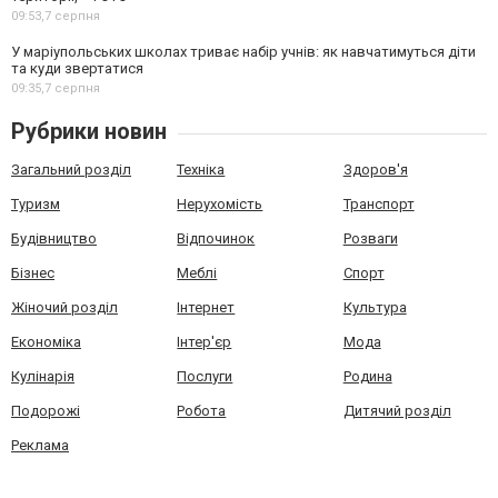
09:53,
7 серпня
У маріупольських школах триває набір учнів: як навчатимуться діти
та куди звертатися
09:35,
7 серпня
Рубрики новин
Загальний розділ
Техніка
Здоров'я
Туризм
Нерухомість
Транспорт
Будівництво
Відпочинок
Розваги
Бізнес
Меблі
Спорт
Жіночий розділ
Інтернет
Культура
Економіка
Інтер'єр
Мода
Кулінарія
Послуги
Родина
Подорожі
Робота
Дитячий розділ
Реклама