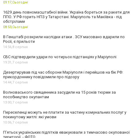
09:17,
Сьогодні
1629 день повномасштабної війни. Україна бореться за ракети для
ППО. У РФ горить НПЗ у Татарстані. Маріуполь та Макіївка - під
обстрілами
08:53,
Сьогодні
В Генштабі розкрили наслідки атаки . ЗСУ масовано вдарили по
Росії, є прильоти
14:56,
8 серпня
СБС підтвердили удари по чотирьох підстанціях у Маріуполі
19:31,
7 серпня
Дезертирував під час оборони Маріуполя і перейшов на бік РФ:
прикордоннику повідомили про підозру
14:44,
7 серпня
Волноваського священника засудили на 15 років тюрми за
пособництво окупантам
13:00,
7 серпня
Переселенці можуть не платити за частину комунальних послуг у
покинутому житлі: які умови
10:06,
7 серпня
П’ятьох українських підлітків евакуювали з тимчасово окупованої
території, - ФОТО