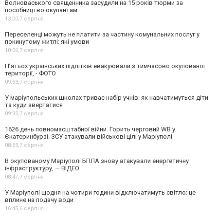
Волноваського священника засудили на 15 років тюрми за
пособництво окупантам
13:00,
7 серпня
Переселенці можуть не платити за частину комунальних послуг у
покинутому житлі: які умови
10:06,
7 серпня
П’ятьох українських підлітків евакуювали з тимчасово окупованої
території, - ФОТО
09:53,
7 серпня
У маріупольських школах триває набір учнів: як навчатимуться діти
та куди звертатися
09:35,
7 серпня
1626 день повномасштабної війни. Горить черговий WB у
Єкатеринбурзі. ЗСУ атакували військові цілі у Маріуполі
08:55,
7 серпня
В окупованому Маріуполі БПЛА знову атакували енергетичну
інфраструктуру, — ВІДЕО
08:47,
7 серпня
У Маріуполі щодня на чотири години відключатимуть світло: це
вплине на подачу води
16:45,
6 серпня