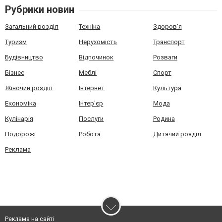
Рубрики новин
Загальний розділ
Техніка
Здоров'я
Туризм
Нерухомість
Транспорт
Будівництво
Відпочинок
Розваги
Бізнес
Меблі
Спорт
Жіночий розділ
Інтернет
Культура
Економіка
Інтер'єр
Мода
Кулінарія
Послуги
Родина
Подорожі
Робота
Дитячий розділ
Реклама
Реклама на сайті