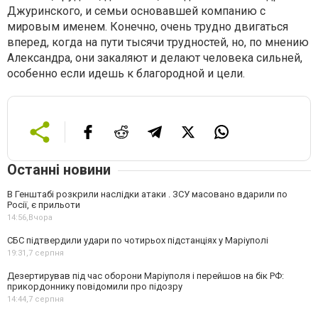
Джуринского, и семьи основавшей компанию с
мировым именем. Конечно, очень трудно двигаться
вперед, когда на пути тысячи трудностей, но, по мнению
Александра, они закаляют и делают человека сильней,
особенно если идешь к благородной и цели.
Останні новини
В Генштабі розкрили наслідки атаки . ЗСУ масовано вдарили по
Росії, є прильоти
14:56,
Вчора
СБС підтвердили удари по чотирьох підстанціях у Маріуполі
19:31,
7 серпня
Дезертирував під час оборони Маріуполя і перейшов на бік РФ:
прикордоннику повідомили про підозру
14:44,
7 серпня