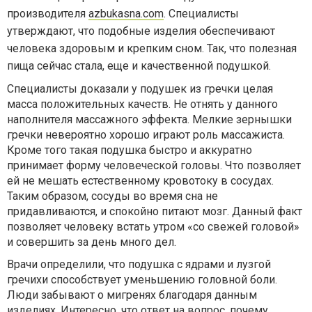
производителя
azbukasna.com
. Специалисты
утверждают, что подобные изделия обеспечивают
человека здоровым и крепким сном. Так, что полезная
пища сейчас стала, еще и качественной подушкой.
Специалисты доказали у подушек из гречки целая
масса положительных качеств. Не отнять у данного
наполнителя массажного эффекта. Мелкие зернышки
гречки невероятно хорошо играют роль массажиста.
Кроме того такая подушка быстро и аккуратно
принимает форму человеческой головы. Что позволяет
ей не мешать естественному кровотоку в сосудах.
Таким образом, сосуды во время сна не
придавливаются, и спокойно питают мозг. Данный факт
позволяет человеку встать утром «со свежей головой»
и совершить за день много дел.
Врачи определили, что подушка с ядрами и лузгой
гречихи способствует уменьшению головной боли.
Люди забывают о мигренях благодаря данным
изделиях. Интересно, что ответ на вопрос, почему