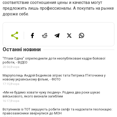
соответствие соотношения цены и качества могут
предложить лишь профессионалы. А покупать на рынке
дороже себе.
Останні новини
"Птахи Одіна" оприлюднили доти неопубліковані кадри бойової
роботи, - ВІДЕО
20:54,
Вчора
Маріуполець Андрій Бєдняков зіграє тата Петрика П’яточкина у
новому українському фільмі, - ФОТО
17:15,
Вчора
«Ми не будемо ховати чужу людину». Родина два роки шукає
військового, якого визнали загиблим
16:17,
Вчора
Вступників із ТОТ змушують робити селфі та надсилати геолокацію:
правозахисники звернулися до МОН