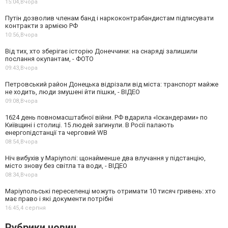
15:04,
Вчора
Путін дозволив членам банд і наркоконтрабандистам підписувати
контракти з армією РФ
10:56,
Вчора
Від тих, хто зберігає історію Донеччини: на снаряді залишили
послання окупантам, - ФОТО
09:43,
Вчора
Петровський район Донецька відрізали від міста: транспорт майже
не ходить, люди змушені йти пішки, - ВІДЕО
09:08,
Вчора
1624 день повномасштабної війни. РФ вдарила «Іскандерами» по
Київщині і столиці. 15 людей загинули. В Росії палають
енергопідстанції та черговий WB
08:54,
Вчора
Ніч вибухів у Маріуполі: щонайменше два влучання у підстанцію,
місто знову без світла та води, - ВІДЕО
08:34,
Вчора
Маріупольські переселенці можуть отримати 10 тисяч гривень: хто
має право і які документи потрібні
16:45,
4 серпня
Рубрики новин