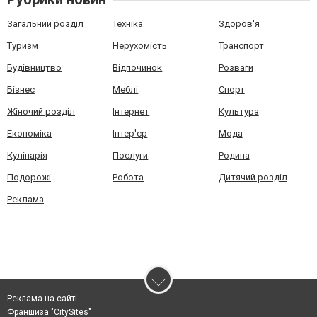
Загальний розділ
Техніка
Здоров'я
Туризм
Нерухомість
Транспорт
Будівництво
Відпочинок
Розваги
Бізнес
Меблі
Спорт
Жіночий розділ
Інтернет
Культура
Економіка
Інтер'єр
Мода
Кулінарія
Послуги
Родина
Подорожі
Робота
Дитячий розділ
Реклама
Реклама на сайті
Франшиза "CitySites"