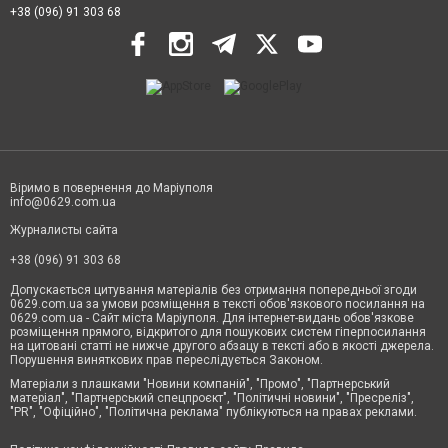
+38 (096) 91 303 68
Віримо в повернення до Маріуполя
info@0629.com.ua
Журналисты сайта
+38 (096) 91 303 68
Допускається цитування матеріалів без отримання попередньої згоди
0629.com.ua за умови розміщення в тексті обов'язкового посилання на
0629.com.ua - Сайт міста Маріуполя. Для інтернет-видань обов'язкове
розміщення прямого, відкритого для пошукових систем гіперпосилання
на цитовані статті не нижче другого абзацу в тексті або в якості джерела.
Порушення виняткових прав переслідується Законом.
Матеріали з плашками "Новини компаній", "Промо", "Партнерський
матеріал", "Партнерський спецпроєкт", "Політичні новини", "Пресреліз",
"PR", "Офіційно", "Політична реклама" публікуються на правах реклами.