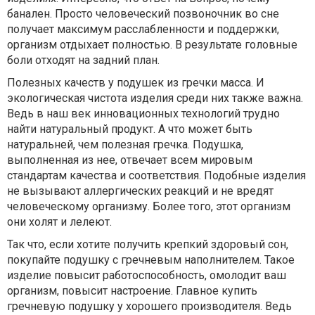
банален. Просто человеческий позвоночник во сне
получает максимум расслабленности и поддержки,
организм отдыхает полностью. В результате головные
боли отходят на задний план.
Полезных качеств у подушек из гречки масса. И
экологическая чистота изделия среди них также важна.
Ведь в наш век инновационных технологий трудно
найти натуральный продукт. А что может быть
натуральней, чем полезная гречка. Подушка,
выполненная из нее, отвечает всем мировым
стандартам качества и соответствия. Подобные изделия
не вызывают аллергических реакций и не вредят
человеческому организму. Более того, этот организм
они холят и лелеют.
Так что, если хотите получить крепкий здоровый сон,
покупайте подушку с гречневым наполнителем. Такое
изделие повысит работоспособность, омолодит ваш
организм, повысит настроение. Главное купить
гречневую подушку у хорошего производителя. Ведь