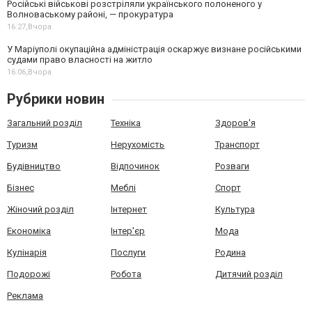
Російські військові розстріляли українського полоненого у
Волноваському районі, — прокуратура
16:27,
Вчора
У Маріуполі окупаційна адміністрація оскаржує визнане російськими
судами право власності на житло
16:06,
Вчора
Рубрики новин
Загальний розділ
Техніка
Здоров'я
Туризм
Нерухомість
Транспорт
Будівництво
Відпочинок
Розваги
Бізнес
Меблі
Спорт
Жіночий розділ
Інтернет
Культура
Економіка
Інтер'єр
Мода
Кулінарія
Послуги
Родина
Подорожі
Робота
Дитячий розділ
Реклама