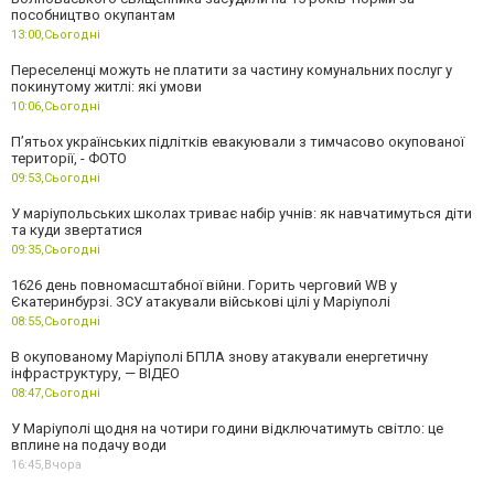
пособництво окупантам
13:00,
Сьогодні
Переселенці можуть не платити за частину комунальних послуг у
покинутому житлі: які умови
10:06,
Сьогодні
П’ятьох українських підлітків евакуювали з тимчасово окупованої
території, - ФОТО
09:53,
Сьогодні
У маріупольських школах триває набір учнів: як навчатимуться діти
та куди звертатися
09:35,
Сьогодні
1626 день повномасштабної війни. Горить черговий WB у
Єкатеринбурзі. ЗСУ атакували військові цілі у Маріуполі
08:55,
Сьогодні
В окупованому Маріуполі БПЛА знову атакували енергетичну
інфраструктуру, — ВІДЕО
08:47,
Сьогодні
У Маріуполі щодня на чотири години відключатимуть світло: це
вплине на подачу води
16:45,
Вчора