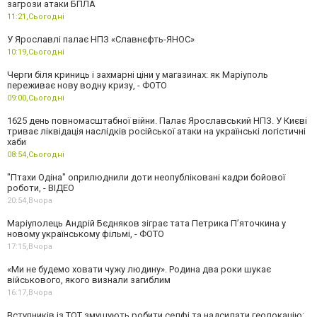
загрози атаки БПЛА
11:21,
Сьогодні
У Ярославлі палає НПЗ «Славнєфть-ЯНОС»
10:19,
Сьогодні
Черги біля криниць і захмарні ціни у магазинах: як Маріуполь
переживає нову водну кризу, - ФОТО
09:00,
Сьогодні
1625 день повномасштабної війни. Палає Ярославський НПЗ. У Києві
триває ліквідація наслідків російської атаки на українські логістичні
хаби
08:54,
Сьогодні
"Птахи Одіна" оприлюднили доти неопубліковані кадри бойової
роботи, - ВІДЕО
20:54,
Вчора
Маріуполець Андрій Бєдняков зіграє тата Петрика П’яточкина у
новому українському фільмі, - ФОТО
17:15,
Вчора
«Ми не будемо ховати чужу людину». Родина два роки шукає
військового, якого визнали загиблим
16:17,
Вчора
Вступників із ТОТ змушують робити селфі та надсилати геолокацію: