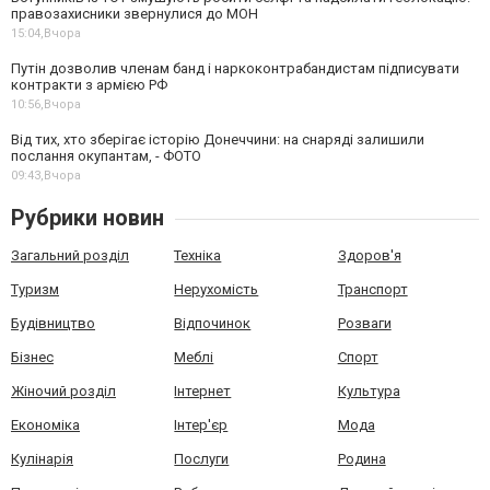
правозахисники звернулися до МОН
15:04,
Вчора
Путін дозволив членам банд і наркоконтрабандистам підписувати
контракти з армією РФ
10:56,
Вчора
Від тих, хто зберігає історію Донеччини: на снаряді залишили
послання окупантам, - ФОТО
09:43,
Вчора
Рубрики новин
Загальний розділ
Техніка
Здоров'я
Туризм
Нерухомість
Транспорт
Будівництво
Відпочинок
Розваги
Бізнес
Меблі
Спорт
Жіночий розділ
Інтернет
Культура
Економіка
Інтер'єр
Мода
Кулінарія
Послуги
Родина