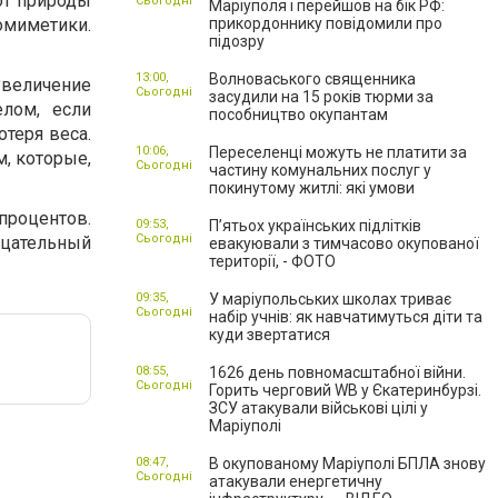
 от природы
Сьогодні
Маріуполя і перейшов на бік РФ:
омиметики.
прикордоннику повідомили про
підозру
13:00,
Волноваського священника
увеличение
Сьогодні
засудили на 15 років тюрми за
лом, если
пособництво окупантам
отеря веса.
10:06,
Переселенці можуть не платити за
, которые,
Сьогодні
частину комунальних послуг у
покинутому житлі: які умови
процентов.
09:53,
П’ятьох українських підлітків
Сьогодні
ицательный
евакуювали з тимчасово окупованої
території, - ФОТО
09:35,
У маріупольських школах триває
Сьогодні
набір учнів: як навчатимуться діти та
куди звертатися
08:55,
1626 день повномасштабної війни.
Сьогодні
Горить черговий WB у Єкатеринбурзі.
ЗСУ атакували військові цілі у
Маріуполі
08:47,
В окупованому Маріуполі БПЛА знову
Сьогодні
атакували енергетичну