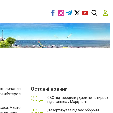
Останні новини
ля лечения
ленбутерол
19:31,
СБС підтвердили удари по чотирьох
Сьогодні
підстанціях у Маріуполі
еса. Часто
14:44,
Дезертирував під час оборони