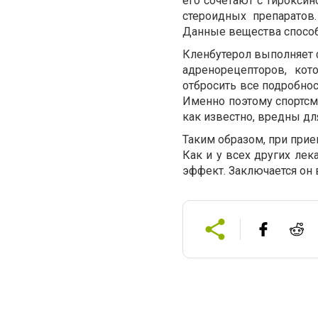
его сочетают с Тироксин
стероидных препаратов
Данные вещества способ
Кленбутерол выполняет 
адренорецепторов, к
отбросить все подробнос
Именно поэтому спортсме
как известно, вредны д
Таким образом, при прие
Как и у всех других ле
эффект. Заключается он 