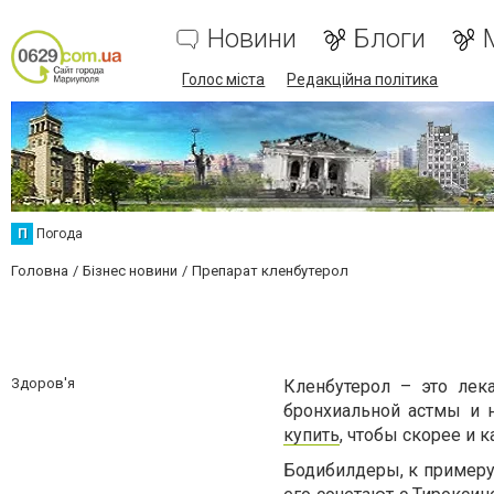
Новини
Блоги
Голос міста
Редакційна політика
П
Погода
Головна
Бізнес новини
Препарат кленбутерол
Здоров'я
Кленбутерол – это лек
бронхиальной астмы и 
купить
, чтобы скорее и
Бодибилдеры, к примеру