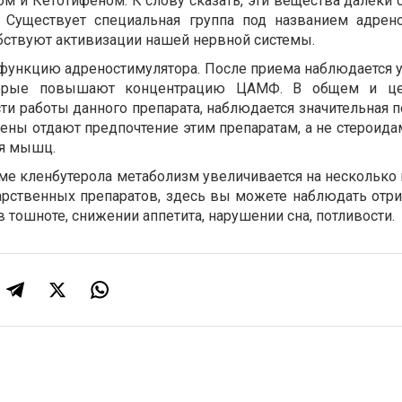
ом и Кетотифеном. К слову сказать, эти вещества далеки
. Существует специальная группа под названием адрен
ствуют активизации нашей нервной системы.
функцию адреностимулятора. После приема наблюдается 
оторые повышают концентрацию ЦАМФ. В общем и це
ти работы данного препарата, наблюдается значительная п
ны отдают предпочтение этим препаратам, а не стероидам
ля мышц.
ме кленбутерола метаболизм увеличивается на несколько 
карственных препаратов, здесь вы можете наблюдать отр
в тошноте, снижении аппетита, нарушении сна, потливости.