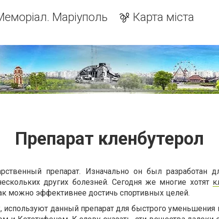
Меморіал. Маріуполь
Карта міста
Препарат кленбутерол
арственный препарат. Изначально он был разработан д
нескольких других болезней. Сегодня же многие хотят
к
 как можно эффективнее достичь спортивных целей.
, используют данный препарат для быстрого уменьшения в