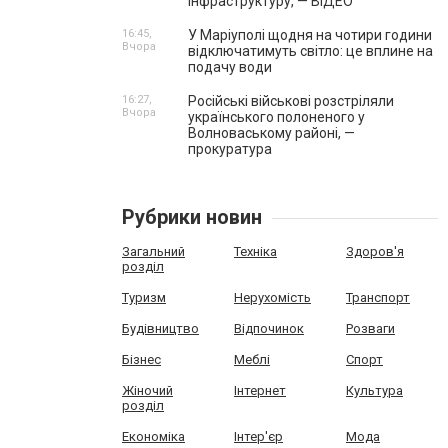
інфраструктуру, — ВІДЕО
16:45,
У Маріуполі щодня на чотири години
Вчора
відключатимуть світло: це вплине на
подачу води
16:27,
Російські військові розстріляли
Вчора
українського полоненого у
Волноваському районі, —
прокуратура
Рубрики новин
Загальний
Техніка
Здоров'я
розділ
Туризм
Нерухомість
Транспорт
Будівництво
Відпочинок
Розваги
Бізнес
Меблі
Спорт
Жіночий
Інтернет
Культура
розділ
Економіка
Інтер'єр
Мода