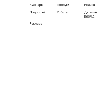
Кулінарія
Послуги
Родина
Подорожі
Робота
Дитячий
розділ
Реклама