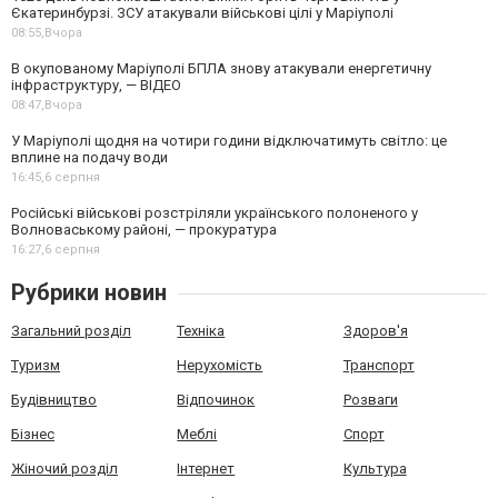
Єкатеринбурзі. ЗСУ атакували військові цілі у Маріуполі
08:55,
Вчора
В окупованому Маріуполі БПЛА знову атакували енергетичну
інфраструктуру, — ВІДЕО
08:47,
Вчора
У Маріуполі щодня на чотири години відключатимуть світло: це
вплине на подачу води
16:45,
6 серпня
Російські військові розстріляли українського полоненого у
Волноваському районі, — прокуратура
16:27,
6 серпня
Рубрики новин
Загальний розділ
Техніка
Здоров'я
Туризм
Нерухомість
Транспорт
Будівництво
Відпочинок
Розваги
Бізнес
Меблі
Спорт
Жіночий розділ
Інтернет
Культура