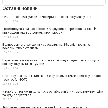
Останні новини
СБС підтвердили удари по чотирьох підстанціях у Маріуполі
19:31,
Вчора
Дезертирував під час оборони Маріуполя і перейшов на бік РФ:
прикордоннику повідомили про підозру
14:44,
Вчора
Волноваського священника засудили на 15 років тюрми за
пособництво окупантам
13:00,
Вчора
Переселенці можуть не платити за частину комунальних послуг у
покинутому житлі: які умови
10:06,
Вчора
П’ятьох українських підлітків евакуювали з тимчасово окупованої
території, - ФОТО
09:53,
Вчора
У маріупольських школах триває набір учнів: як навчатимуться діти
та куди звертатися
09:35,
Вчора
1626 день повномасштабної війни. Горить черговий WB у