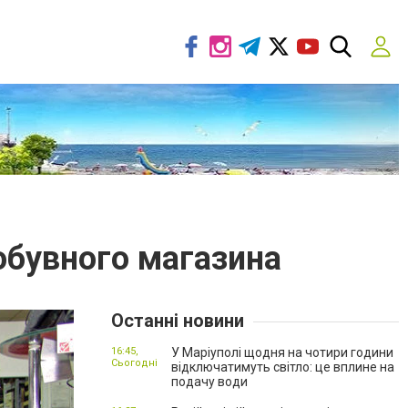
обувного магазина
Останні новини
16:45,
У Маріуполі щодня на чотири години
Сьогодні
відключатимуть світло: це вплине на
подачу води