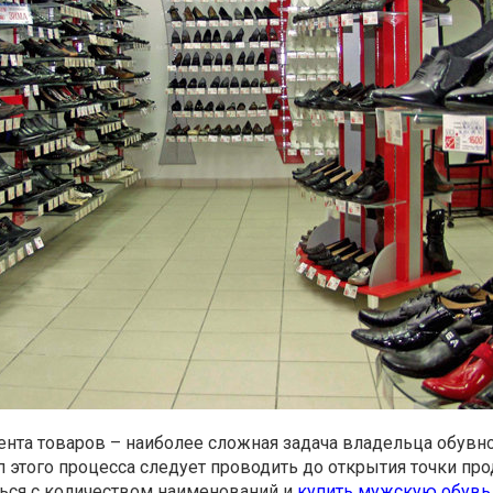
нта товаров – наиболее сложная задача владельца обувн
п этого процесса следует проводить до открытия точки про
ься с количеством наименований и
купить
мужскую
обувь