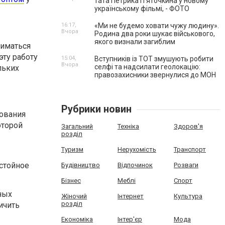
тата Петрика П’яточкина у новому
українському фільмі, - ФОТО
16:17,
«Ми не будемо ховати чужу людину».
Вчора
Родина два роки шукає військового,
якого визнали загиблим
ниматься
ту работу
15:04,
Вступників із ТОТ змушують робити
Вчора
селфі та надсилати геолокацію:
льких
правозахисники звернулися до МОН
Рубрики новин
дования
оторой
Загальний
Техніка
Здоров'я
розділ
Туризм
Нерухомість
Транспорт
стойное
Будівництво
Відпочинок
Розваги
Бізнес
Меблі
Спорт
ных
Жіночий
Інтернет
Культура
розділ
ичить
Економіка
Інтер'єр
Мода