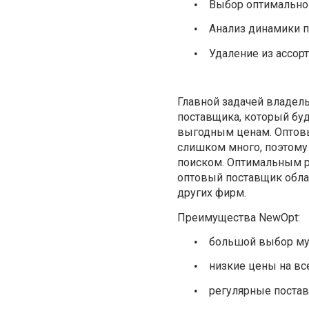
Выбор оптимально
•
Анализ динамики п
•
Удаление из ассор
•
Главной задачей владель
поставщика, который бу
выгодным ценам. Оптовы
слишком много, поэтому 
поиском. Оптимальным р
оптовый поставщик обла
других фирм.
Преимущества NewOpt:
большой выбор муж
•
низкие цены на вс
•
регулярные постав
•