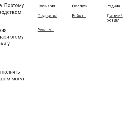
а. Поэтому
Кулінарія
Послуги
Родина
оводством
Подорожі
Робота
Дитячий
розділ
ния
Реклама
даря этому
ки у
ыполнять
йшем могут