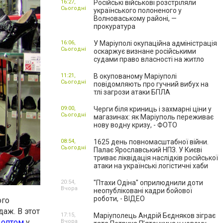
16:27,
Російські військові розстріляли
Сьогодні
українського полоненого у
Волноваському районі, —
прокуратура
16:06,
У Маріуполі окупаційна адміністрація
Сьогодні
оскаржує визнане російськими
судами право власності на житло
11:21,
В окупованому Маріуполі
Сьогодні
повідомляють про гучний вибух на
тлі загрози атаки БПЛА
09:00,
Черги біля криниць і захмарні ціни у
Сьогодні
магазинах: як Маріуполь переживає
нову водну кризу, - ФОТО
08:54,
1625 день повномасштабної війни.
Сьогодні
Палає Ярославський НПЗ. У Києві
триває ліквідація наслідків російської
атаки на українські логістичні хаби
20:54,
"Птахи Одіна" оприлюднили доти
Вчора
неопубліковані кадри бойової
роботи, - ВІДЕО
ого
даж. В этот
17:15,
Маріуполець Андрій Бєдняков зіграє
 оптом
у
Вчора