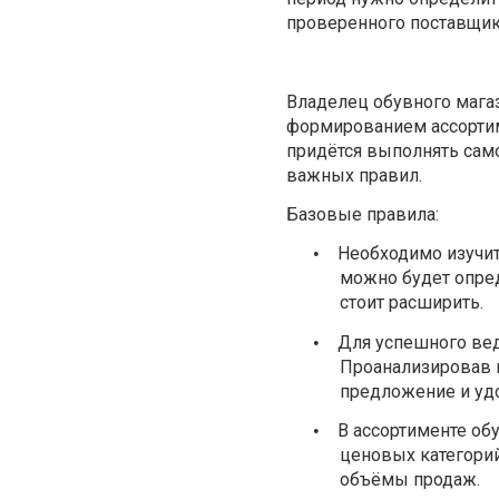
проверенного поставщик
Владелец обувного магаз
формированием ассортим
придётся выполнять само
важных правил.
Базовые правила:
Необходимо изучит
•
можно будет опре
стоит расширить.
Для успешного вед
•
Проанализировав 
предложение и удо
В ассортименте об
•
ценовых категорий
объёмы продаж.