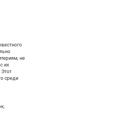
овестного
ально
териям, не
с их
. Этот
го среди
к;