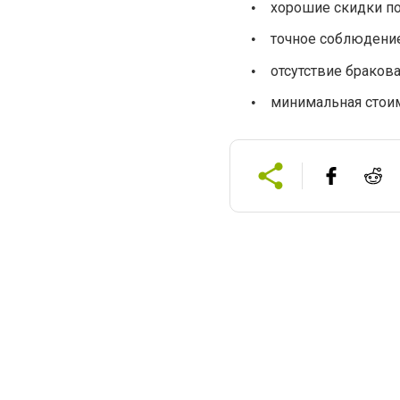
хорошие скидки п
•
точное соблюдение
•
отсутствие браков
•
минимальная стоим
•