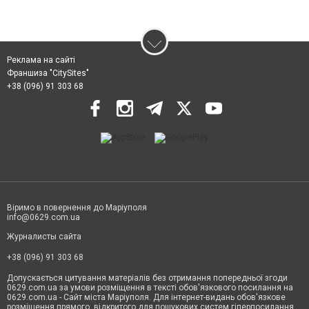
Реклама на сайті
Франшиза "CitySites"
+38 (096) 91 303 68
Віримо в повернення до Маріуполя
info@0629.com.ua
Журналисты сайта
+38 (096) 91 303 68
Допускається цитування матеріалів без отримання попередньої згоди
0629.com.ua за умови розміщення в тексті обов'язкового посилання на
0629.com.ua - Сайт міста Маріуполя. Для інтернет-видань обов'язкове
розміщення прямого, відкритого для пошукових систем гіперпосилання