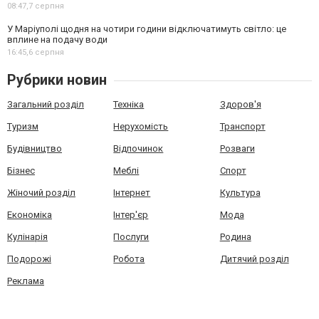
08:47,
7 серпня
У Маріуполі щодня на чотири години відключатимуть світло: це
вплине на подачу води
16:45,
6 серпня
Рубрики новин
Загальний розділ
Техніка
Здоров'я
Туризм
Нерухомість
Транспорт
Будівництво
Відпочинок
Розваги
Бізнес
Меблі
Спорт
Жіночий розділ
Інтернет
Культура
Економіка
Інтер'єр
Мода
Кулінарія
Послуги
Родина
Подорожі
Робота
Дитячий розділ
Реклама