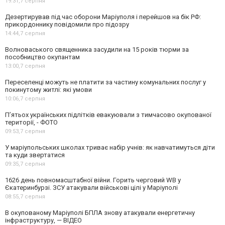
19:31,
7 серпня
Дезертирував під час оборони Маріуполя і перейшов на бік РФ:
прикордоннику повідомили про підозру
14:44,
7 серпня
Волноваського священника засудили на 15 років тюрми за
пособництво окупантам
13:00,
7 серпня
Переселенці можуть не платити за частину комунальних послуг у
покинутому житлі: які умови
10:06,
7 серпня
П’ятьох українських підлітків евакуювали з тимчасово окупованої
території, - ФОТО
09:53,
7 серпня
У маріупольських школах триває набір учнів: як навчатимуться діти
та куди звертатися
09:35,
7 серпня
1626 день повномасштабної війни. Горить черговий WB у
Єкатеринбурзі. ЗСУ атакували військові цілі у Маріуполі
08:55,
7 серпня
В окупованому Маріуполі БПЛА знову атакували енергетичну
інфраструктуру, — ВІДЕО