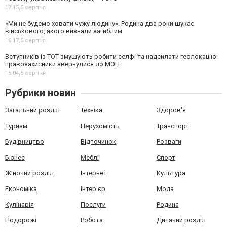
17:15,
5 серпня
«Ми не будемо ховати чужу людину». Родина два роки шукає
військового, якого визнали загиблим
16:17,
5 серпня
Вступників із ТОТ змушують робити селфі та надсилати геолокацію:
правозахисники звернулися до МОН
15:04,
5 серпня
Рубрики новин
Загальний розділ
Техніка
Здоров'я
Туризм
Нерухомість
Транспорт
Будівництво
Відпочинок
Розваги
Бізнес
Меблі
Спорт
Жіночий розділ
Інтернет
Культура
Економіка
Інтер'єр
Мода
Кулінарія
Послуги
Родина
Подорожі
Робота
Дитячий розділ