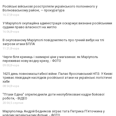
Російські військові розстріляли українського полоненого у
Волноваському районі, — прокуратура
16:27,
Вчора
У Маріуполі окупаційна адміністрація оскаржує визнане російськими
судами право власності на житло
16:06,
Вчора
В окупованому Маріуполі повідомляють про гучний вибух на тлі
загрози атаки БПЛА
11:21,
Вчора
Черги біля криниць і захмарні ціни у магазинах: як Маріуполь
переживає нову водну кризу, - ФОТО
09:00,
Вчора
1625 день повномасштабної війни. Палає Ярославський НПЗ. У Києві
триває ліквідація наслідків російської атаки на українські логістичні
хаби
08:54,
Вчора
"Птахи Одіна" оприлюднили доти неопубліковані кадри бойової
роботи, - ВІДЕО
20:54,
5 серпня
Маріуполець Андрій Бєдняков зіграє тата Петрика П’яточкина у
новому українському фільмі, - ФОТО