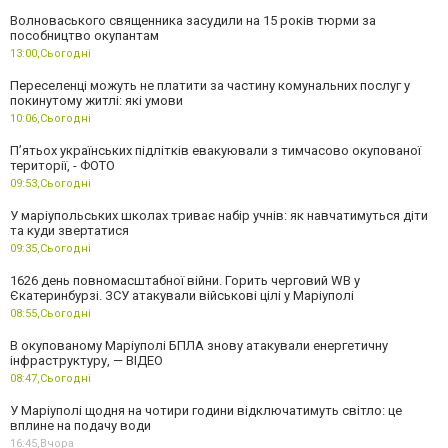
Волноваського священника засудили на 15 років тюрми за
пособництво окупантам
13:00,
Сьогодні
Переселенці можуть не платити за частину комунальних послуг у
покинутому житлі: які умови
10:06,
Сьогодні
П’ятьох українських підлітків евакуювали з тимчасово окупованої
території, - ФОТО
09:53,
Сьогодні
У маріупольських школах триває набір учнів: як навчатимуться діти
та куди звертатися
09:35,
Сьогодні
1626 день повномасштабної війни. Горить черговий WB у
Єкатеринбурзі. ЗСУ атакували військові цілі у Маріуполі
08:55,
Сьогодні
В окупованому Маріуполі БПЛА знову атакували енергетичну
інфраструктуру, — ВІДЕО
08:47,
Сьогодні
У Маріуполі щодня на чотири години відключатимуть світло: це
вплине на подачу води
16:45,
Вчора