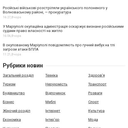
Російські військові розстріляли українського полоненого у
Волноваському районі, — прокуратура
16:27,
Вчора
У Маріуполі окупаційна адміністрація оскаржує визнане російськими
судами право власності на житло
16:06,
Вчора
В окупованому Маріуполі повідомляють про гучний вибух на тлі
загрози атаки БПЛА
11:21,
Вчора
Рубрики новин
Загальний розділ
Техніка
Здоров'я
Туризм
Нерухомість
Транспорт
Будівництво
Відпочинок
Розваги
Бізнес
Меблі
Спорт
Жіночий розділ
Інтернет
Культура
Економіка
Інтер'єр
Мода