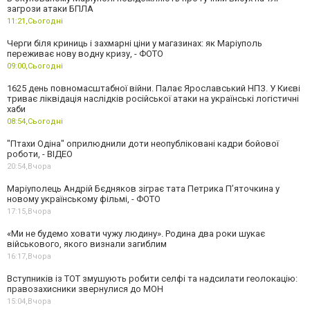
загрози атаки БПЛА
11:21,
Сьогодні
Черги біля криниць і захмарні ціни у магазинах: як Маріуполь
переживає нову водну кризу, - ФОТО
09:00,
Сьогодні
1625 день повномасштабної війни. Палає Ярославський НПЗ. У Києві
триває ліквідація наслідків російської атаки на українські логістичні
хаби
08:54,
Сьогодні
"Птахи Одіна" оприлюднили доти неопубліковані кадри бойової
роботи, - ВІДЕО
20:54,
Вчора
Маріуполець Андрій Бєдняков зіграє тата Петрика П’яточкина у
новому українському фільмі, - ФОТО
17:15,
Вчора
«Ми не будемо ховати чужу людину». Родина два роки шукає
військового, якого визнали загиблим
16:17,
Вчора
Вступників із ТОТ змушують робити селфі та надсилати геолокацію:
правозахисники звернулися до МОН
15:04,
Вчора