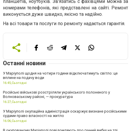
планшетів, ноутбуків. Зв'язатись с фахівцями можна за
номерами телефонів, які представлені на сайті. Ремонт
виконується дуже швидко, якісно та надійно.
На всі товари та послуги по ремонту надається гарантія.
Останні новини
У Маріуполі щодня на чотири години відключатимуть світло: це
вплине на подачу води
16:45,
Сьогодні
Російські військові розстріляли українського полоненого у
Волноваському районі, — прокуратура
16:27,
Сьогодні
У Маріуполі окупаційна адміністрація оскаржує визнане російськими
судами право власності на житло
16:06,
Сьогодні
В окупованому Маріуполі повідомляють про гучний вибух на тлі