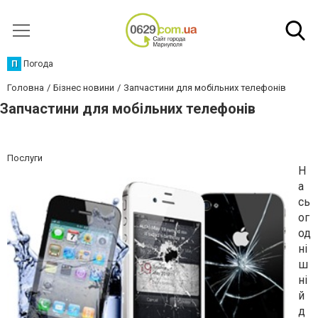
П
Погода
Головна
Бізнес новини
Запчастини для мобільних телефонів
Запчастини для мобільних телефонів
Послуги
Н
а
сь
ог
од
ні
ш
ні
й
д