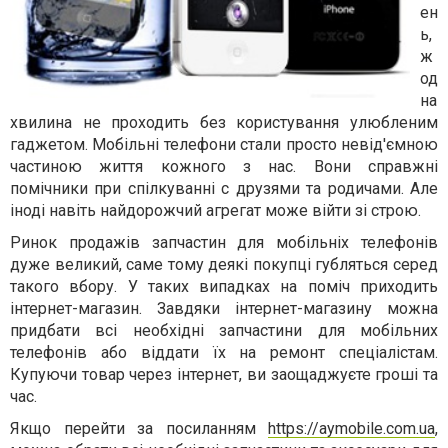
ен
ь,
ж
од
на
хвилина не проходить без користування улюбленим
гаджетом. Мобільні телефони стали просто невід'ємною
частиною життя кожного з нас. Вони справжні
помічники при спілкуванні с друзями та родичами. Але
іноді навіть найдорожчий агрегат може війти зі строю.
Ринок продажів запчастин для мобільніх телефонів
дуже великий, саме тому деякі покупці губляться серед
такого вбору. У таких випадках на поміч приходить
інтернет-магазин. Завдяки інтернет-магазину можна
придбати всі необхідні запчастини для мобільних
телефонів або віддати їх на ремонт спеціалістам.
Купуючи товар через інтернет, ви заощаджуєте гроші та
час.
Якщо перейти за посиланням
https://aymobile.com.ua
,