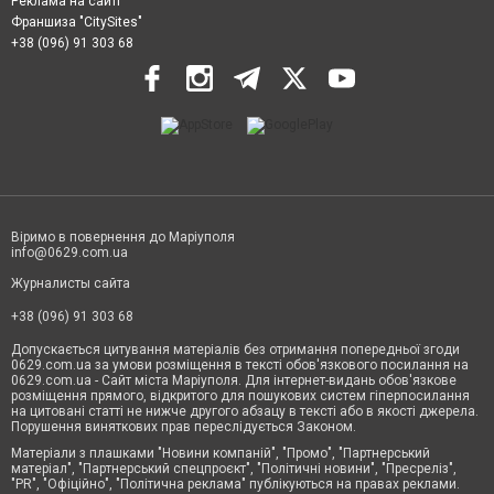
Реклама на сайті
Франшиза "CitySites"
+38 (096) 91 303 68
Віримо в повернення до Маріуполя
info@0629.com.ua
Журналисты сайта
+38 (096) 91 303 68
Допускається цитування матеріалів без отримання попередньої згоди
0629.com.ua за умови розміщення в тексті обов'язкового посилання на
0629.com.ua - Сайт міста Маріуполя. Для інтернет-видань обов'язкове
розміщення прямого, відкритого для пошукових систем гіперпосилання
на цитовані статті не нижче другого абзацу в тексті або в якості джерела.
Порушення виняткових прав переслідується Законом.
Матеріали з плашками "Новини компаній", "Промо", "Партнерський
матеріал", "Партнерський спецпроєкт", "Політичні новини", "Пресреліз",
"PR", "Офіційно", "Політична реклама" публікуються на правах реклами.