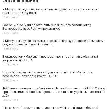
Останні новини
У Маріуполі щодня на чотири години відключатимуть світло: це
вплине на подачу води
16:45,
Вчора
Російські військові розстріляли українського полоненого у
Волноваському районі, — прокуратура
16:27,
Вчора
У Маріуполі окупаційна адміністрація оскаржує визнане російськими
судами право власності на житло
16:06,
Вчора
В окупованому Маріуполі повідомляють про гучний вибух на тлі
загрози атаки БПЛА
11:21,
Вчора
Черги біля криниць і захмарні ціни у магазинах: як Маріуполь
переживає нову водну кризу, - ФОТО
09:00,
Вчора
1625 день повномасштабної війни. Палає Ярославський НПЗ. У Києві
триває ліквідація наслідків російської атаки на українські логістичні
хаби
08:54,
Вчора
"Птахи Одіна" оприлюднили доти неопубліковані кадри бойової