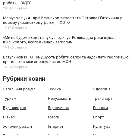
роботи, - ВІДЕО
20:54,
5 серпня
Маріуполець Андрій Бєдняков зіграє тата Петрика П’яточкина у
новому українському фільмі, - ФОТО
17:15,
5 серпня
«Ми не будемо ховати чужу людину». Родина два роки шукає
військового, якого визнали загиблим
16:17,
5 серпня
Вступників із ТОТ змушують робити селфі та надсилати геолокацію:
правозахисники звернулися до МОН
15:04,
5 серпня
Рубрики новин
Загальний розділ
Техніка
Здоров'я
Туризм
Нерухомість
Транспорт
Будівництво
Відпочинок
Розваги
Бізнес
Меблі
Спорт
Жіночий розділ
Інтернет
Культура