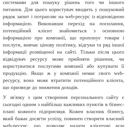
системами для пошуку рішень того чи іншого
питання. Для цього користувач вводить
пошуковий
у
рядок запит і потрапляє на web-ресурс
з відповідною
і
інформацією. Виконавши перехід на посилання,
потенційний клієнт знайомиться з основною
інформацією про компанії, що пропонує товари і
послуги, вивчає цінову політику, відгуки та ряд іншої
інформації розміщеної на сайті. Тільки після цього
відвідувач ресурсу може прийняти рішення, чи
користуватися послугами компанії або купувати її
продукцію. Якщо ж у компанії немає свого web-
ресурсу, вона може втратити потенційного клієнта,
що призведе до зниження доходів.
У зв'язку з цим створення персонального сайту є
сьогодні одним з найбільш важливих пунктів в бізнес-
плані кожного підприємця. Кожен власник бізнесу,
який бажає досягти успіху, повинен створити власний
web-ресурс, що дозволяє надати клієнтові всю