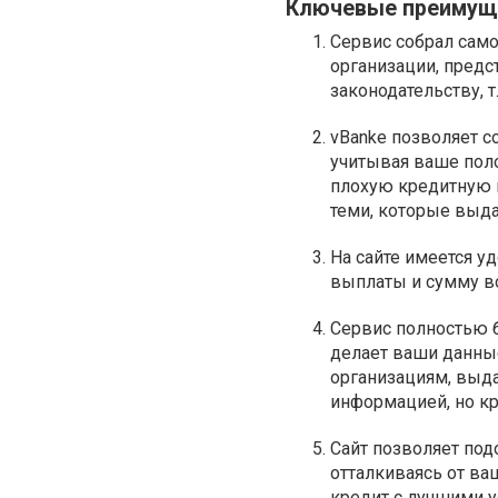
Ключевые преимуще
Сервис собрал само
организации, предс
законодательству, т
vBanke позволяет с
учитывая ваше поло
плохую кредитную 
теми, которые выда
На сайте имеется у
выплаты и сумму в
Сервис полностью б
делает ваши данны
организациям, выд
информацией, но кр
Сайт позволяет под
отталкиваясь от ва
кредит с лучшими у