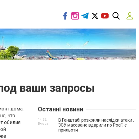
 под ваши запросы
Останні новини
монт дома,
о, что
14:56,
В Генштабі розкрили наслідки атаки .
 от обилия
Вчора
ЗСУ масовано вдарили по Росії, є
ной
прильоти
кже