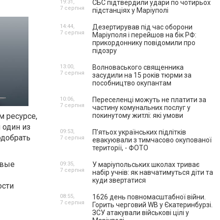
19:31,
СБС підтвердили удари по чотирьох
7 серпня
підстанціях у Маріуполі
14:44,
Дезертирував під час оборони
7 серпня
Маріуполя і перейшов на бік РФ:
прикордоннику повідомили про
підозру
13:00,
Волноваського священника
7 серпня
засудили на 15 років тюрми за
пособництво окупантам
10:06,
Переселенці можуть не платити за
7 серпня
частину комунальних послуг у
 ресурсе,
покинутому житлі: які умови
 один из
09:53,
П’ятьох українських підлітків
одобрать
7 серпня
евакуювали з тимчасово окупованої
території, - ФОТО
овые
09:35,
У маріупольських школах триває
7 серпня
набір учнів: як навчатимуться діти та
куди звертатися
ости
08:55,
1626 день повномасштабної війни.
7 серпня
Горить черговий WB у Єкатеринбурзі.
ЗСУ атакували військові цілі у