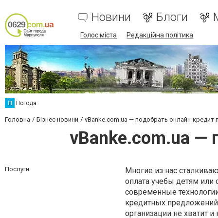
Новини
Блоги
Голос міста
Редакційна політика
П
Погода
Головна
Бізнес новини
vBanke.com.ua — подобрать онлайн-кредит
vBanke.com.ua — 
Послуги
Многие из нас сталкиваю
оплата учебы детям или 
современные технологи
кредитных предложений 
организации не хватит и 