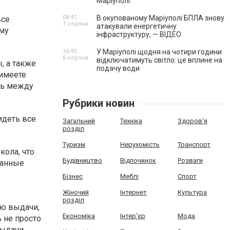
Маріуполі
08:47,
В окупованому Маріуполі БПЛА знову
все
7 серпня
атакували енергетичну
ому
інфраструктуру, — ВІДЕО
16:45,
У Маріуполі щодня на чотири години
6 серпня
відключатимуть світло: це вплине на
, а также
подачу води
 имеете
ть между
Рубрики новин
идеть все
Загальний
Техніка
Здоров'я
розділ
Туризм
Нерухомість
Транспорт
кола, что
Будівництво
Відпочинок
Розваги
данные
Бізнес
Меблі
Спорт
Жіночий
Інтернет
Культура
розділ
ью выдачи,
Економіка
Інтер'єр
Мода
 не просто
ыдачи.