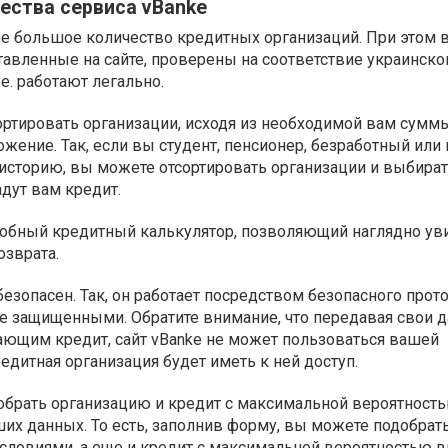
ства сервиса vBanke
е большое количество кредитных организаций. При этом 
тавленные на сайте, проверены на соответствие украинск
.е. работают легально.
ортировать организации, исходя из необходимой вам суммы
жение. Так, если вы студент, пенсионер, безработный или
историю, вы можете отсортировать организации и выбира
дут вам кредит.
добный кредитный калькулятор, позволяющий наглядно ув
озврата.
езопасен. Так, он работает посредством безопасного прото
е защищенными. Обратите внимание, что передавая свои 
ающим кредит, сайт vBanke не может пользоваться вашей
едитная организация будет иметь к ней доступ.
обрать организацию и кредит с максимальной вероятност
ших данных. То есть, заполнив форму, вы можете подобрать
словиями, а еще и кредит с максимальной вероятностью в