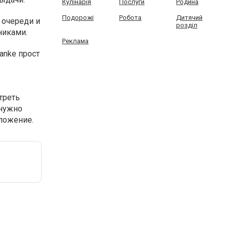
Кулінарія
Послуги
Родина
Подорожі
Робота
Дитячий
 очереди и
розділ
никами.
Реклама
anke прост
треть
 нужно
дложение.