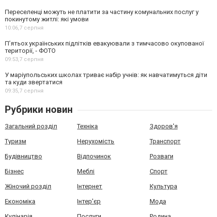
Переселенці можуть не платити за частину комунальних послуг у
покинутому житлі: які умови
10:06,
7 серпня
П’ятьох українських підлітків евакуювали з тимчасово окупованої
території, - ФОТО
09:53,
7 серпня
У маріупольських школах триває набір учнів: як навчатимуться діти
та куди звертатися
09:35,
7 серпня
Рубрики новин
Загальний розділ
Техніка
Здоров'я
Туризм
Нерухомість
Транспорт
Будівництво
Відпочинок
Розваги
Бізнес
Меблі
Спорт
Жіночий розділ
Інтернет
Культура
Економіка
Інтер'єр
Мода
Кулінарія
Послуги
Родина