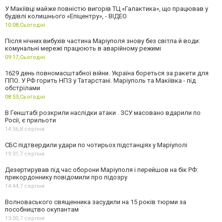
У Макіївці майже повністю вигорів ТЦ «Галактика», що працював у
будівлі колишнього «Епіцентру», - ВІДЕО
10:08,
Сьогодні
Після нічних вибухів частина Маріуполя знову без світла й води:
комунальні мережі працюють в аварійному режимі
09:17,
Сьогодні
1629 день повномасштабної війни. Україна бореться за ракети для
ППО. У РФ горить НПЗ у Татарстані. Маріуполь та Макіївка - під
обстрілами
08:53,
Сьогодні
В Генштабі розкрили наслідки атаки . ЗСУ масовано вдарили по
Росії, є прильоти
14:56,
8 серпня
СБС підтвердили удари по чотирьох підстанціях у Маріуполі
19:31,
7 серпня
Дезертирував під час оборони Маріуполя і перейшов на бік РФ:
прикордоннику повідомили про підозру
14:44,
7 серпня
Волноваського священника засудили на 15 років тюрми за
пособництво окупантам
13:00,
7 серпня