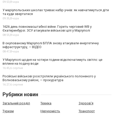
09:53,
Вчора
У маріупольських школах триває набір учнів: як навчатимуться діти
та куди звертатися
09:35,
Вчора
1626 день повномасштабної війни. Горить черговий WB у
Єкатеринбурзі. ЗСУ атакували військові цілі у Маріуполі
08:55,
Вчора
В окупованому Маріуполі БПЛА знову атакували енергетичну
інфраструктуру, — ВІДЕО
08:47,
Вчора
У Маріуполі щодня на чотири години відключатимуть світло: це
вплине на подачу води
16:45,
6 серпня
Російські військові розстріляли українського полоненого у
Волноваському районі, — прокуратура
16:27,
6 серпня
Рубрики новин
Загальний розділ
Техніка
Здоров'я
Туризм
Нерухомість
Транспорт