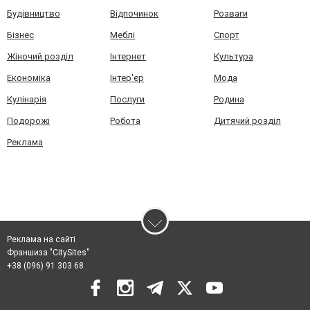
Будівництво
Відпочинок
Розваги
Бізнес
Меблі
Спорт
Жіночий розділ
Інтернет
Культура
Економіка
Інтер'єр
Мода
Кулінарія
Послуги
Родина
Подорожі
Робота
Дитячий розділ
Реклама
Реклама на сайті
Франшиза "CitySites"
+38 (096) 91 303 68