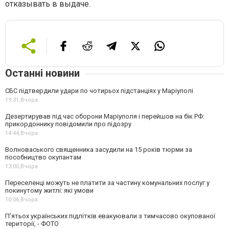
отказывать в выдаче.
Останні новини
СБС підтвердили удари по чотирьох підстанціях у Маріуполі
19:31,
Вчора
Дезертирував під час оборони Маріуполя і перейшов на бік РФ:
прикордоннику повідомили про підозру
14:44,
Вчора
Волноваського священника засудили на 15 років тюрми за
пособництво окупантам
13:00,
Вчора
Переселенці можуть не платити за частину комунальних послуг у
покинутому житлі: які умови
10:06,
Вчора
П’ятьох українських підлітків евакуювали з тимчасово окупованої
території, - ФОТО