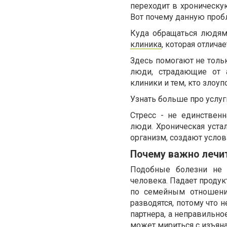
переходит в хроническую
Вот почему данную пробл
Куда обращаться людям
клиника
, которая отлич
Здесь помогают не тольк
люди, страдающие от а
клиники и тем, кто злоуп
Узнать больше про услуги 
Стресс - не единствен
люди. Хроническая устал
организм, создают услов
Почему важно лечи
Подобные болезни не 
человека. Падает продук
по семейным отношения
разводятся, потому что 
партнера, а неправильно
может мириться с изъяна