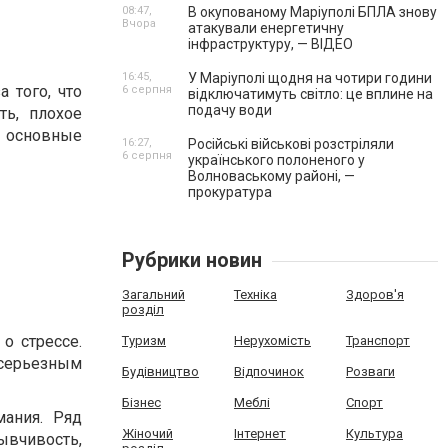
08:47,
В окупованому Маріуполі БПЛА знову
Вчора
атакували енергетичну
інфраструктуру, — ВІДЕО
16:45,
У Маріуполі щодня на чотири години
 того, что
6 серпня
відключатимуть світло: це вплине на
подачу води
ть, плохое
 основные
16:27,
Російські військові розстріляли
6 серпня
українського полоненого у
Волноваському районі, —
прокуратура
Рубрики новин
Загальний
Техніка
Здоров'я
розділ
о стрессе.
Туризм
Нерухомість
Транспорт
серьезным
Будівництво
Відпочинок
Розваги
Бізнес
Меблі
Спорт
мания. Ряд
Жіночий
Інтернет
Культура
ывчивость,