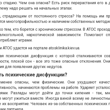
 стадию. Чем она опасна? Есть риск перерастания его в 
ему надо решать на начальных этапах.
, страдающим от постоянного стресса? На помощь им п
ается многопрофильностью и наличием собственных методик
о тем, кто борется с хроническим стрессом. В АТОС прохо
лкогольной, наркотической зависимости. Помогают с
отребляет играми.
АТОС удастся на портале atosklinika.kiev.ua.
ная психическая дисфункция с которой сталкиваются с
ости, плохой сон - все это тоже опасные отклонения. Он
ия для появления других недугов.
ть психические дисфункции?
менее опасны, чем физические. Они ухудшают качес
тивность, начинаются проблемы на работе. Ударяет усталос
ми. Разлады могут дойти до точки кипения - так, м
не могут ужиться вместе. Иногда виной всему не личностн
е их восприятие. Человек из-за собственных психических
ми партнера.