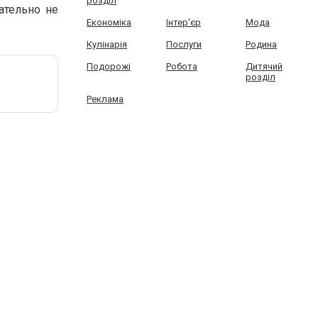
розділ
ательно не
Економіка
Інтер'єр
Мода
Кулінарія
Послуги
Родина
Подорожі
Робота
Дитячий
розділ
Реклама