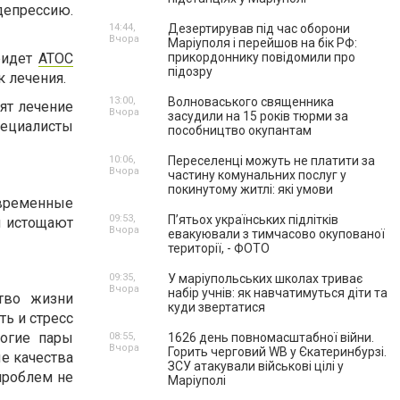
депрессию.
14:44,
Дезертирував під час оборони
Вчора
Маріуполя і перейшов на бік РФ:
ридет
АТОС
прикордоннику повідомили про
підозру
 лечения.
13:00,
Волноваського священника
дят лечение
Вчора
засудили на 15 років тюрми за
пециалисты
пособництво окупантам
10:06,
Переселенці можуть не платити за
Вчора
частину комунальних послуг у
покинутому житлі: які умови
овременные
09:53,
П’ятьох українських підлітків
и истощают
Вчора
евакуювали з тимчасово окупованої
території, - ФОТО
09:35,
У маріупольських школах триває
Вчора
набір учнів: як навчатимуться діти та
тво жизни
куди звертатися
ть и стресс
ногие пары
08:55,
1626 день повномасштабної війни.
Вчора
Горить черговий WB у Єкатеринбурзі.
ые качества
ЗСУ атакували військові цілі у
 проблем не
Маріуполі