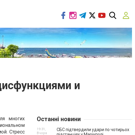
дисфункциями и
Останні новини
ля многих
циональном
19:31,
СБС підтвердили удари по чотирьох
ой. Стресс
Вчора
підстанціях у Маріуполі