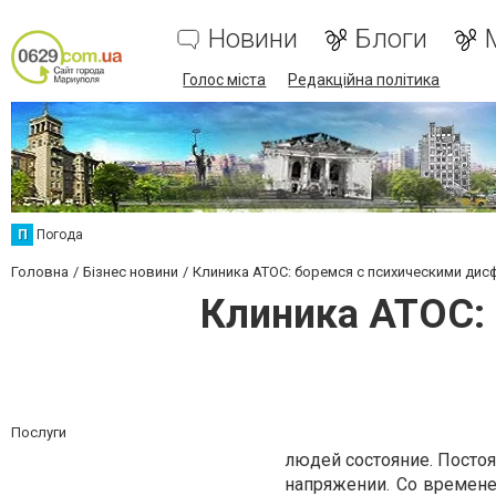
Новини
Блоги
Голос міста
Редакційна політика
П
Погода
Головна
Бізнес новини
Клиника АТОС: боремся с психическими дис
Клиника АТОС:
Послуги
людей состояние. Посто
напряжении. Со времене