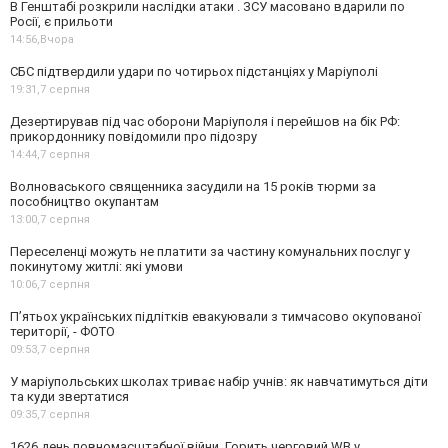
В Генштабі розкрили наслідки атаки . ЗСУ масовано вдарили по
Росії, є прильоти
14:56,
Вчора
СБС підтвердили удари по чотирьох підстанціях у Маріуполі
19:31,
7 серпня
Дезертирував під час оборони Маріуполя і перейшов на бік РФ:
прикордоннику повідомили про підозру
14:44,
7 серпня
Волноваського священника засудили на 15 років тюрми за
пособництво окупантам
13:00,
7 серпня
Переселенці можуть не платити за частину комунальних послуг у
покинутому житлі: які умови
10:06,
7 серпня
П’ятьох українських підлітків евакуювали з тимчасово окупованої
території, - ФОТО
09:53,
7 серпня
У маріупольських школах триває набір учнів: як навчатимуться діти
та куди звертатися
09:35,
7 серпня
1626 день повномасштабної війни. Горить черговий WB у