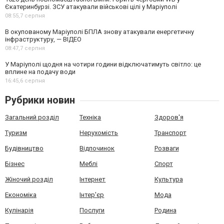
Єкатеринбурзі. ЗСУ атакували військові цілі у Маріуполі
08:55,
7 серпня
В окупованому Маріуполі БПЛА знову атакували енергетичну
інфраструктуру, — ВІДЕО
08:47,
7 серпня
У Маріуполі щодня на чотири години відключатимуть світло: це
вплине на подачу води
16:45,
6 серпня
Рубрики новин
Загальний розділ
Техніка
Здоров'я
Туризм
Нерухомість
Транспорт
Будівництво
Відпочинок
Розваги
Бізнес
Меблі
Спорт
Жіночий розділ
Інтернет
Культура
Економіка
Інтер'єр
Мода
Кулінарія
Послуги
Родина